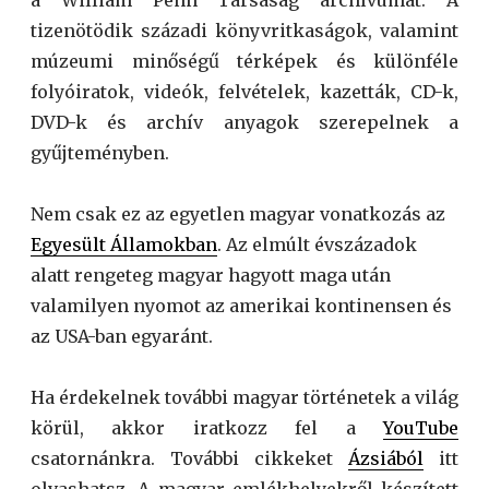
tizenötödik századi könyvritkaságok, valamint
múzeumi minőségű térképek és különféle
folyóiratok, videók, felvételek, kazetták, CD-k,
DVD-k és archív anyagok szerepelnek a
gyűjteményben.
Nem csak ez az egyetlen magyar vonatkozás az
Egyesült Államokban
. Az elmúlt évszázadok
alatt rengeteg magyar hagyott maga után
valamilyen nyomot az amerikai kontinensen és
az USA-ban egyaránt.
Ha érdekelnek további magyar történetek a világ
körül, akkor iratkozz fel a
YouTube
csatornánkra. További cikkeket
Ázsiából
itt
olvashatsz. A magyar emlékhelyekről készített