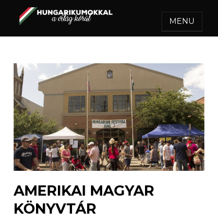
MENU
HUNGARIKUMOKKAL A
Egy felejthetetlen utazás.
VILÁG KÖRÜL
AMERIKAI MAGYAR
KÖNYVTÁR