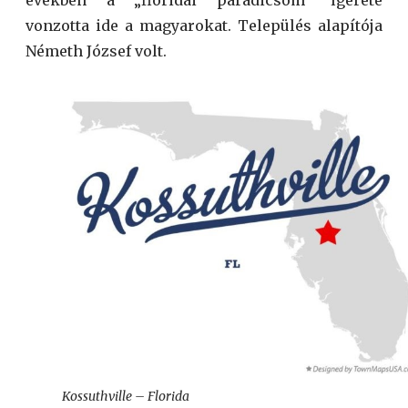
években a „floridai paradicsom” ígérete
vonzotta ide a magyarokat. Település alapítója
Németh József volt.
Kossuthville – Florida