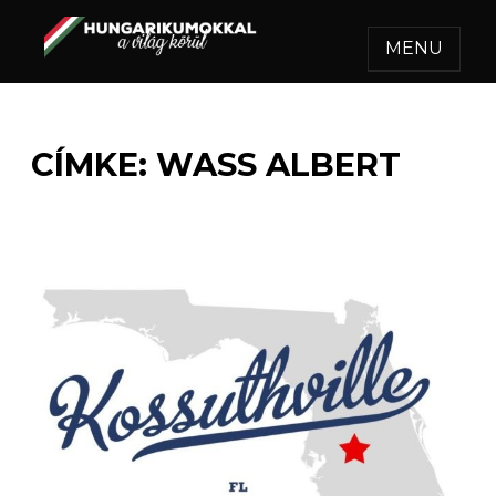
MENU
HUNGARIKUMOKKAL A
Egy felejthetetlen utazás.
VILÁG KÖRÜL
CÍMKE:
WASS ALBERT