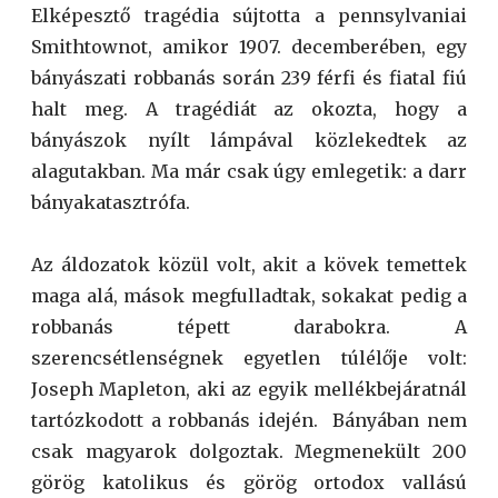
Elképesztő tragédia sújtotta a pennsylvaniai
Smithtownot, amikor 1907. decemberében, egy
bányászati ​​robbanás során 239 férfi és fiatal fiú
halt meg. A tragédiát az okozta, hogy a
bányászok nyílt lámpával közlekedtek az
alagutakban. Ma már csak úgy emlegetik: a darr
bányakatasztrófa.
Az áldozatok közül volt, akit a kövek temettek
maga alá, mások megfulladtak, sokakat pedig a
robbanás tépett darabokra. A
szerencsétlenségnek egyetlen túlélője volt:
Joseph Mapleton, aki az egyik mellékbejáratnál
tartózkodott a robbanás idején. Bányában nem
csak magyarok dolgoztak. Megmenekült 200
görög katolikus és görög ortodox vallású