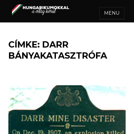
MENU
HUNGARIKUMOKKAL A
Egy felejthetetlen utazás.
VILÁG KÖRÜL
CÍMKE:
DARR
BÁNYAKATASZTRÓFA