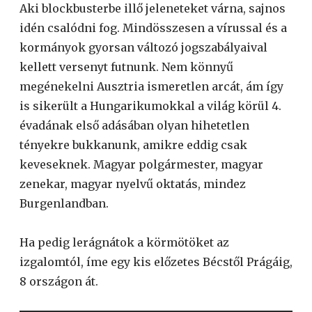
Aki blockbusterbe illő jeleneteket várna, sajnos
idén csalódni fog. Mindösszesen a vírussal és a
kormányok gyorsan változó jogszabályaival
kellett versenyt futnunk. Nem könnyű
megénekelni Ausztria ismeretlen arcát, ám így
is sikerült a Hungarikumokkal a világ körül 4.
évadának első adásában olyan hihetetlen
tényekre bukkanunk, amikre eddig csak
keveseknek. Magyar polgármester, magyar
zenekar, magyar nyelvű oktatás, mindez
Burgenlandban.
Ha pedig lerágnátok a körmötöket az
izgalomtól, íme egy kis előzetes Bécstől Prágáig,
8 országon át.