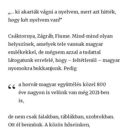
„… ki akarták vágni a nyelvem, mert azt hitték,
hogy két nyelvem van!”
Csáktornya, Zágráb, Fiume. Mind-mind olyan
helyszínek, amelyek tele vannak magyar
emlékekkel, de mégsem azzal a tudattal
látogatunk errefelé, hogy – feltétlenül – magyar
nyomokra bukkanjunk. Pedig
a horvát-magyar együttélés közel 800
éve nagyon is velünk van még 2021-ben
is,
de nem csak falakban, táblákban, szobrokban.
Ott él bennünk. A közös hőseinken,