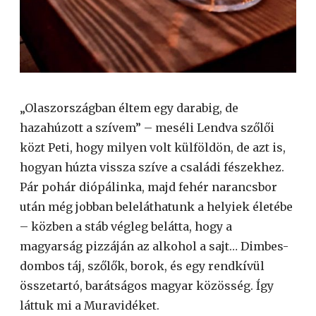
„Olaszországban éltem egy darabig, de
hazahúzott a szívem” – meséli Lendva szőlői
közt Peti, hogy milyen volt külföldön, de azt is,
hogyan húzta vissza szíve a családi fészekhez.
Pár pohár diópálinka, majd fehér narancsbor
után még jobban beleláthatunk a helyiek életébe
– közben a stáb végleg belátta, hogy a
magyarság pizzáján az alkohol a sajt… Dimbes-
dombos táj, szőlők, borok, és egy rendkívül
összetartó, barátságos magyar közösség. Így
láttuk mi a Muravidéket.