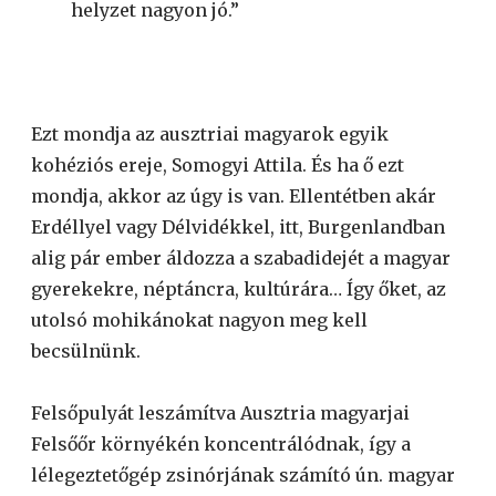
helyzet nagyon jó.”
Ezt mondja az ausztriai magyarok egyik
kohéziós ereje, Somogyi Attila. És ha ő ezt
mondja, akkor az úgy is van. Ellentétben akár
Erdéllyel vagy Délvidékkel, itt, Burgenlandban
alig pár ember áldozza a szabadidejét a magyar
gyerekekre, néptáncra, kultúrára… Így őket, az
utolsó mohikánokat nagyon meg kell
becsülnünk.
Felsőpulyát leszámítva Ausztria magyarjai
Felsőőr környékén koncentrálódnak, így a
lélegeztetőgép zsinórjának számító ún. magyar