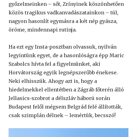
győzelmeinken – sőt, Zrínyinek köszönhetően
közös tragikus vadkanvadászatainkon – túl,
nagyon hasonlít egymásra a két nép gyásza,
öröme, mindennapi rutinja.
Ha ezt egy Insta-posztban olvassuk, nyilván
legyintünk egyet, de a hasonlóságra épp Maric
Szabolcs hívta fel a figyelmünket, aki
Horvátország egyik legnépszerűbb énekese.
Neki elhisszük. Ahogy azt is, hogy a
hiedelmekkel ellentétben a Zágráb főterén álló
Jellasics-szobrot a délszláv háború során
Budapest felől mégsem Belgrád felé állították,
csak szimplán délnek – lemértük, becsszó!