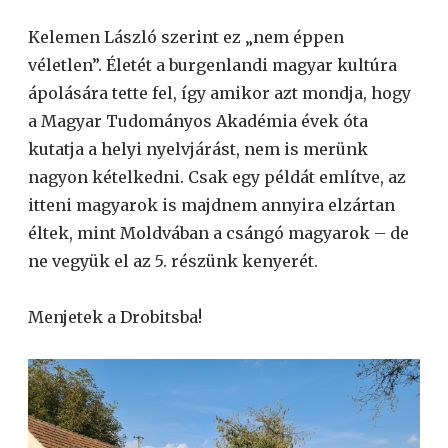
Kelemen László szerint ez „nem éppen
véletlen”. Életét a burgenlandi magyar kultúra
ápolására tette fel, így amikor azt mondja, hogy
a Magyar Tudományos Akadémia évek óta
kutatja a helyi nyelvjárást, nem is merünk
nagyon kételkedni. Csak egy példát említve, az
itteni magyarok is majdnem annyira elzártan
éltek, mint Moldvában a csángó magyarok – de
ne vegyük el az 5. részünk kenyerét.
Menjetek a Drobitsba!