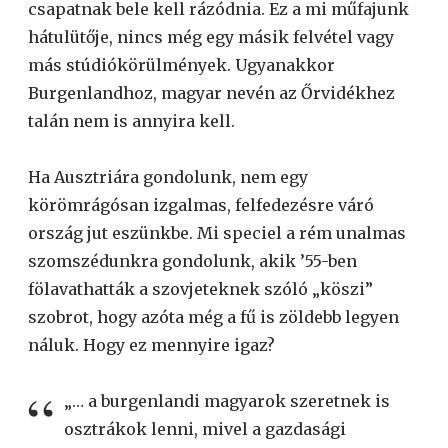
csapatnak bele kell rázódnia. Ez a mi műfajunk
hátulütője, nincs még egy másik felvétel vagy
más stúdiókörülmények. Ugyanakkor
Burgenlandhoz, magyar nevén az Őrvidékhez
talán nem is annyira kell.
Ha Ausztriára gondolunk, nem egy
körömrágósan izgalmas, felfedezésre váró
ország jut eszünkbe. Mi speciel a rém unalmas
szomszédunkra gondolunk, akik ’55-ben
fölavathatták a szovjeteknek szóló „köszi”
szobrot, hogy azóta még a fű is zöldebb legyen
náluk. Hogy ez mennyire igaz?
„… a burgenlandi magyarok szeretnek is
osztrákok lenni, mivel a gazdasági