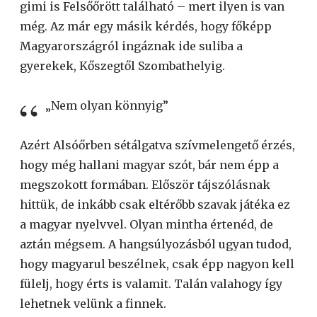
gimi is Felsőőrött található – mert ilyen is van
még. Az már egy másik kérdés, hogy főképp
Magyarországról ingáznak ide suliba a
gyerekek, Kőszegtől Szombathelyig.
„Nem olyan könnyig”
Azért Alsóőrben sétálgatva szívmelengető érzés,
hogy még hallani magyar szót, bár nem épp a
megszokott formában. Először tájszólásnak
hittük, de inkább csak eltérőbb szavak játéka ez
a magyar nyelvvel. Olyan mintha értenéd, de
aztán mégsem. A hangsúlyozásból ugyan tudod,
hogy magyarul beszélnek, csak épp nagyon kell
fülelj, hogy érts is valamit. Talán valahogy így
lehetnek velünk a finnek.