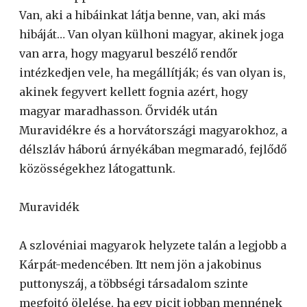
Van, aki a hibáinkat látja benne, van, aki más
hibáját… Van olyan külhoni magyar, akinek joga
van arra, hogy magyarul beszélő rendőr
intézkedjen vele, ha megállítják; és van olyan is,
akinek fegyvert kellett fognia azért, hogy
magyar maradhasson. Őrvidék után
Muravidékre és a horvátországi magyarokhoz, a
délszláv háború árnyékában megmaradó, fejlődő
közösségekhez látogattunk.
Muravidék
A szlovéniai magyarok helyzete talán a legjobb a
Kárpát-medencében. Itt nem jön a jakobinus
puttonyszáj, a többségi társadalom szinte
megfojtó ölelése, ha egy picit jobban mennének