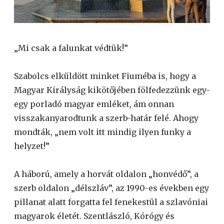
„Mi csak a falunkat védtük!”
Szabolcs elküldött minket Fiuméba is, hogy a
Magyar Királyság kikötőjében fölfedezzünk egy-
egy porladó magyar emléket, ám onnan
visszakanyarodtunk a szerb-határ felé. Ahogy
mondták, „nem volt itt mindig ilyen funky a
helyzet!”
A háború, amely a horvát oldalon „honvédő”, a
szerb oldalon „délszláv”, az 1990-es években egy
pillanat alatt forgatta fel fenekestül a szlavóniai
magyarok életét. Szentlászló, Kórógy és