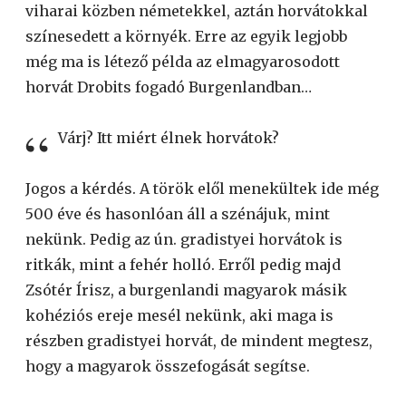
viharai közben németekkel, aztán horvátokkal
színesedett a környék. Erre az egyik legjobb
még ma is létező példa az elmagyarosodott
horvát Drobits fogadó Burgenlandban…
Várj? Itt miért élnek horvátok?
Jogos a kérdés. A török elől menekültek ide még
500 éve és hasonlóan áll a szénájuk, mint
nekünk. Pedig az ún. gradistyei horvátok is
ritkák, mint a fehér holló. Erről pedig majd
Zsótér Írisz, a burgenlandi magyarok másik
kohéziós ereje mesél nekünk, aki maga is
részben gradistyei horvát, de mindent megtesz,
hogy a magyarok összefogását segítse.