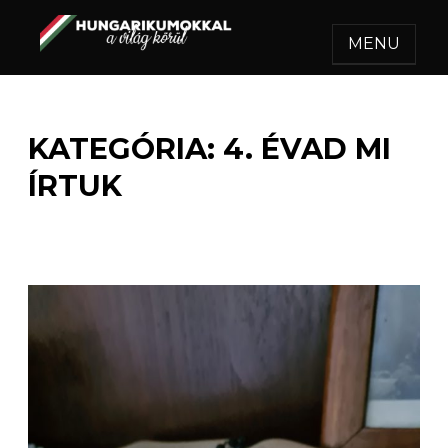
MENU
HUNGARIKUMOKKAL A
Egy felejthetetlen utazás.
VILÁG KÖRÜL
KATEGÓRIA:
4. ÉVAD MI
ÍRTUK