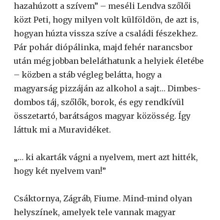
hazahúzott a szívem” – meséli Lendva szőlői
közt Peti, hogy milyen volt külföldön, de azt is,
hogyan húzta vissza szíve a családi fészekhez.
Pár pohár diópálinka, majd fehér narancsbor
után még jobban beleláthatunk a helyiek életébe
– közben a stáb végleg belátta, hogy a
magyarság pizzáján az alkohol a sajt… Dimbes-
dombos táj, szőlők, borok, és egy rendkívül
összetartó, barátságos magyar közösség. Így
láttuk mi a Muravidéket.
„… ki akarták vágni a nyelvem, mert azt hitték,
hogy két nyelvem van!”
Csáktornya, Zágráb, Fiume. Mind-mind olyan
helyszínek, amelyek tele vannak magyar