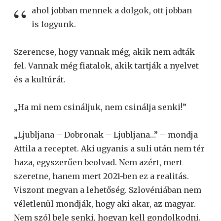
ahol jobban mennek a dolgok, ott jobban
is fogyunk.
Szerencse, hogy vannak még, akik nem adták
fel. Vannak még fiatalok, akik tartják a nyelvet
és a kultúrát.
„Ha mi nem csináljuk, nem csinálja senki!”
„Ljubljana – Dobronak – Ljubljana…” – mondja
Attila a receptet. Aki ugyanis a suli után nem tér
haza, egyszerűen beolvad. Nem azért, mert
szeretne, hanem mert 2021-ben ez a realitás.
Viszont megvan a lehetőség. Szlovéniában nem
véletlenül mondják, hogy aki akar, az magyar.
Nem szól bele senki, hogyan kell gondolkodni.