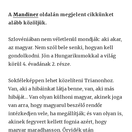
A
Mandiner
oldalán megjelent cikkünket
alább közöljük.
Szlovéniában nem véletlenül mondják: aki akar,
az magyar. Nem szól bele senki, hogyan kell
gondolkodni. Jön a Hungarikumokkal a világ
körül 4. évadának 2. része.
Sokféleképpen lehet közelíteni Trianonhoz.
Van, aki a hibáinkat látja benne, van, aki más
hibáját… Van olyan külhoni magyar, akinek joga
van arra, hogy magyarul beszélő rendőr
intézkedjen vele, ha megállítják; és van olyan is,
akinek fegyvert kellett fognia azért, hogy
magyar maradhasson. Őrvidék után