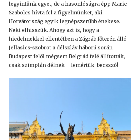
legyintünk egyet, de a hasonlóságra épp Maric
Szabolcs hívta fel a figyelmünket, aki
Horvátország egyik legnépszerűbb énekese.
Neki elhisszük. Ahogy azt is, hogy a
hiedelmekkel ellentétben a Zágráb főterén álló
Jellasics-szobrot a délszláv háború során
Budapest felől mégsem Belgrád felé állították,
csak szimplán délnek – lemértük, becsszó!