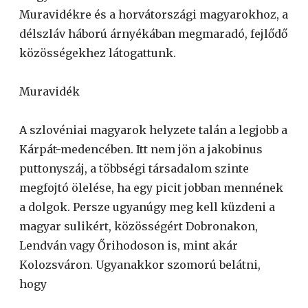
Muravidékre és a horvátországi magyarokhoz, a
délszláv háború árnyékában megmaradó, fejlődő
közösségekhez látogattunk.
Muravidék
A szlovéniai magyarok helyzete talán a legjobb a
Kárpát-medencében. Itt nem jön a jakobinus
puttonyszáj, a többségi társadalom szinte
megfojtó ölelése, ha egy picit jobban mennének
a dolgok. Persze ugyanúgy meg kell küzdeni a
magyar sulikért, közösségért Dobronakon,
Lendván vagy Őrihodoson is, mint akár
Kolozsváron. Ugyanakkor szomorú belátni,
hogy