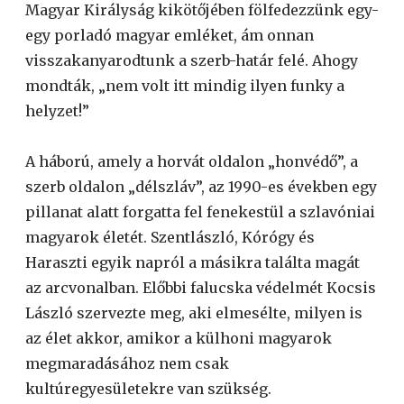
Magyar Királyság kikötőjében fölfedezzünk egy-
egy porladó magyar emléket, ám onnan
visszakanyarodtunk a szerb-határ felé. Ahogy
mondták, „nem volt itt mindig ilyen funky a
helyzet!”
A háború, amely a horvát oldalon „honvédő”, a
szerb oldalon „délszláv”, az 1990-es években egy
pillanat alatt forgatta fel fenekestül a szlavóniai
magyarok életét. Szentlászló, Kórógy és
Haraszti egyik napról a másikra találta magát
az arcvonalban. Előbbi falucska védelmét Kocsis
László szervezte meg, aki elmesélte, milyen is
az élet akkor, amikor a külhoni magyarok
megmaradásához nem csak
kultúregyesületekre van szükség.