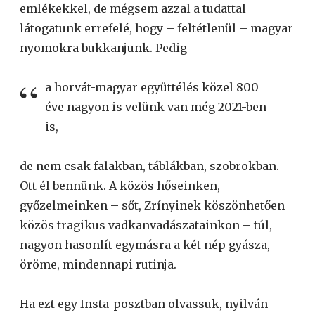
emlékekkel, de mégsem azzal a tudattal
látogatunk errefelé, hogy – feltétlenül – magyar
nyomokra bukkanjunk. Pedig
a horvát-magyar együttélés közel 800
éve nagyon is velünk van még 2021-ben
is,
de nem csak falakban, táblákban, szobrokban.
Ott él bennünk. A közös hőseinken,
győzelmeinken – sőt, Zrínyinek köszönhetően
közös tragikus vadkanvadászatainkon – túl,
nagyon hasonlít egymásra a két nép gyásza,
öröme, mindennapi rutinja.
Ha ezt egy Insta-posztban olvassuk, nyilván