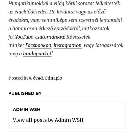
Hungarikumokkal a világ körül sorozat felkeltették
az érdeklődésedet.
Ha kíváncsi vagy az előző
évadokra, vagy semmiképp sem szeretnél lemaradni
a hamarosan érkező epizódokról, iratkozzatok
fel
YouTube-csatornánkra
! Kövessetek
minket
Facebookon
,
Instagramon
, vagy látogassátok
meg a
honlapunkat
!
Posted in
9. évad
,
Utinapló
PUBLISHED BY
ADMIN WSH
View all posts by Admin WSH