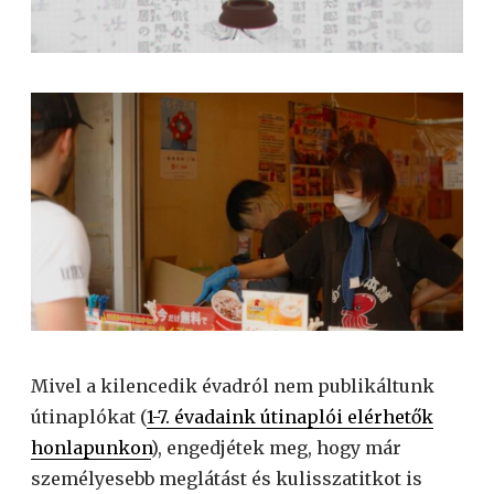
Mivel a kilencedik évadról nem publikáltunk
útinaplókat (
1-7. évadaink útinaplói elérhetők
honlapunkon
), engedjétek meg, hogy már
személyesebb meglátást és kulisszatitkot is