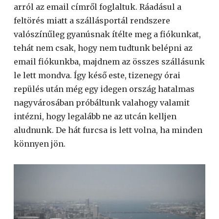
arról az email címről foglaltuk. Ráadásul a
feltörés miatt a szállásportál rendszere
valószínűleg gyanúsnak ítélte meg a fiókunkat,
tehát nem csak, hogy nem tudtunk belépni az
email fiókunkba, majdnem az összes szállásunk
le lett mondva. Így késő este, tizenegy órai
repülés után még egy idegen ország hatalmas
nagyvárosában próbáltunk valahogy valamit
intézni, hogy legalább ne az utcán kelljen
aludnunk. De hát furcsa is lett volna, ha minden
könnyen jön.