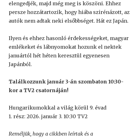
elengedjék, majd még meg is köszöni. Ehhez
persze hozzátartozik, hogy hiába szirénázott, az
autók nem adtak neki elsőbbséget. Hát ez Japán.
Ilyen és ehhez hasonló érdekességeket, magyar
emlékeket és lábnyomokat hozunk el nektek
januártól hét héten keresztül egyenesen
Japánból.
Találkozzunk január 3-án szombaton 10:30-
kor a TV2 csatornáján!
Hungarikumokkal a világ körül 9. évad
1. rész: 2026. január 3. 10:30 TV2
Reméljük, hogy a cikkben leírtak és a