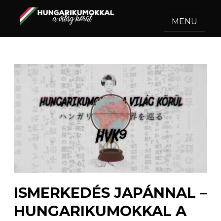
MENU
HUNGARIKUMOKKAL A
Egy felejthetetlen utazás.
VILÁG KÖRÜL
ISMERKEDÉS JAPÁNNAL –
HUNGARIKUMOKKAL A