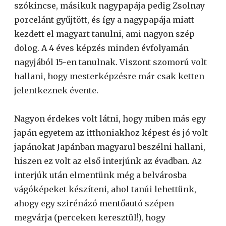
szókincse, másikuk nagypapája pedig Zsolnay
porcelánt gyűjtött, és így a nagypapája miatt
kezdett el magyart tanulni, ami nagyon szép
dolog. A 4 éves képzés minden évfolyamán
nagyjából 15-en tanulnak. Viszont szomorú volt
hallani, hogy mesterképzésre már csak ketten
jelentkeznek évente.
Nagyon érdekes volt látni, hogy miben más egy
japán egyetem az itthoniakhoz képest és jó volt
japánokat Japánban magyarul beszélni hallani,
hiszen ez volt az első interjúnk az évadban. Az
interjúk után elmentünk még a belvárosba
vágóképeket készíteni, ahol tanúi lehettünk,
ahogy egy szirénázó mentőautó szépen
megvárja (perceken keresztül!), hogy