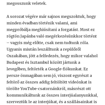
megosszunk veletek.
A sorozat végére már sajnos megszoktuk, hogy
minden évadban történik valami, ami
megpróbálja meghiúsítani a forgatást. Most ez
rögtön Japánba való megérkezésünkkor történt
– vagyis még előtte, csak nem tudtunk róla.
Ugyanis miután leszálltunk a repülőről
Oszakában, jött a felfedezés, hogy mikor valahol
Budapest és Isztambul között jártunk a
levegőben, feltörték a Google-fiókunkat. Ez
persze önmagában sem jó, viszont egyrészt a
feltörő az összes addig feltöltött videónkat is
törölte YouTube-csatornánkról, másrészt ott
kommunikáltunk az összes interjúalanyunkkal,
szerveztük le az interjúkat, és a szállásainkat is