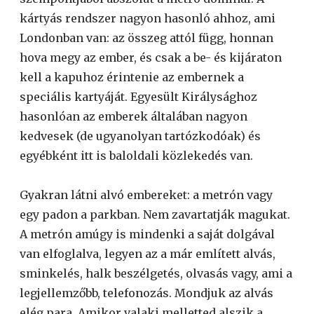
kártyás rendszer nagyon hasonló ahhoz, ami
Londonban van: az összeg attól függ, honnan
hova megy az ember, és csak a be- és kijáraton
kell a kapuhoz érintenie az embernek a
speciális kartyáját. Egyesült Királysághoz
hasonlóan az emberek általában nagyon
kedvesek (de ugyanolyan tartózkodóak) és
egyébként itt is baloldali közlekedés van.
Gyakran látni alvó embereket: a metrón vagy
egy padon a parkban. Nem zavartatják magukat.
A metrón amúgy is mindenki a saját dolgával
van elfoglalva, legyen az a már említett alvás,
sminkelés, halk beszélgetés, olvasás vagy, ami a
legjellemzőbb, telefonozás. Mondjuk az alvás
elég para. Amikor valaki melletted alszik a