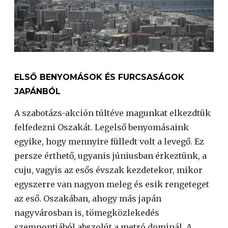
ELSŐ BENYOMÁSOK ÉS FURCSASÁGOK
JAPÁNBÓL
A szabotázs-akción túltéve magunkat elkezdtük
felfedezni Oszakát. Legelső benyomásaink
egyike, hogy mennyire fülledt volt a levegő. Ez
persze érthető, ugyanis júniusban érkeztünk, a
cuju, vagyis az esős évszak kezdetekor, mikor
egyszerre van nagyon meleg és esik rengeteget
az eső. Oszakában, ahogy más japán
nagyvárosban is, tömegközlekedés
szempontjából abszolút a metró dominál. A