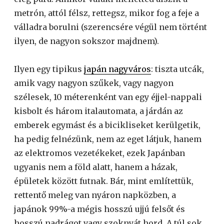
metrón, attól félsz, rettegsz, mikor fog a feje a
válladra borulni (szerencsére végül nem történt
ilyen, de nagyon sokszor majdnem).
Ilyen egy tipikus
japán nagyváros
: tiszta utcák,
amik vagy nagyon szűkek, vagy nagyon
szélesek, 10 méterenként van egy éjjel-nappali
kisbolt és három italautomata, a járdán az
emberek egymást és a bicikliseket kerülgetik,
ha pedig felnézünk, nem az eget látjuk, hanem
az elektromos vezetékeket, ezek Japánban
ugyanis nem a föld alatt, hanem a házak,
épületek között futnak. Bár, mint említettük,
rettentő meleg van nyáron napközben, a
japánok 99%-a mégis hosszú ujjú felsőt és
hosszú nadrágot vagy szoknyát hord. A túl sok