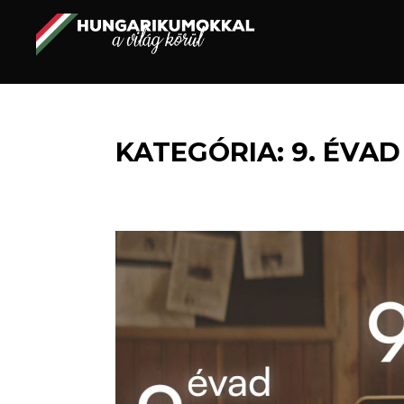
Egy felejthetetlen utazás.
HUNGARIKUMOKKAL
A VILÁG KÖRÜL
KATEGÓRIA:
9. ÉVAD