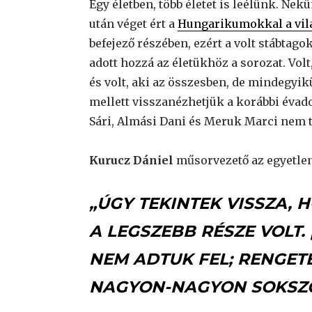
Egy életben, több életet is leélünk. Nekü
után véget ért a
Hungarikumokkal a vil
befejező részében, ezért a volt stábtago
adott hozzá az életükhöz a sorozat. Volt,
és volt, aki az összesben, de mindegyi
mellett visszanézhetjük a korábbi évado
Sári, Almási Dani és Meruk Marci nem 
Kurucz Dániel
műsorvezető az egyetlen 
„ÚGY TEKINTEK VISSZA, 
A LEGSZEBB RÉSZE VOLT.
NEM ADTUK FEL; RENGET
NAGYON-NAGYON SOKSZO