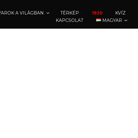
AROK A VILÁGBAN
TÉRKÉP
1920
KVÍZ
KAPCSOLAT
MAGYAR