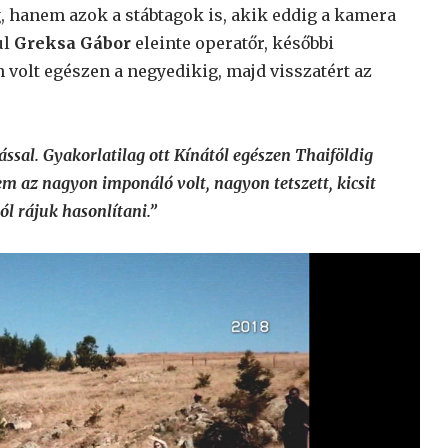
hanem azok a stábtagok is, akik eddig a kamera
ul
Greksa Gábor
eleinte operatőr, későbbi
n volt egészen a negyedikig, majd visszatért az
ssal. Gyakorlatilag ott Kínától egészen Thaiföldig
 az nagyon imponáló volt, nagyon tetszett, kicsit
l rájuk hasonlítani.”