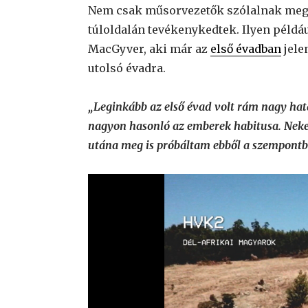
Nem csak műsorvezetők szólalnak meg, 
túloldalán tevékenykedtek. Ilyen példá
MacGyver, aki már az
első évadban
jele
utolsó évadra.
„Leginkább az első évad volt rám nagy hatá
nagyon hasonló az emberek habitusa. Nekem
utána meg is próbáltam ebből a szempontbó