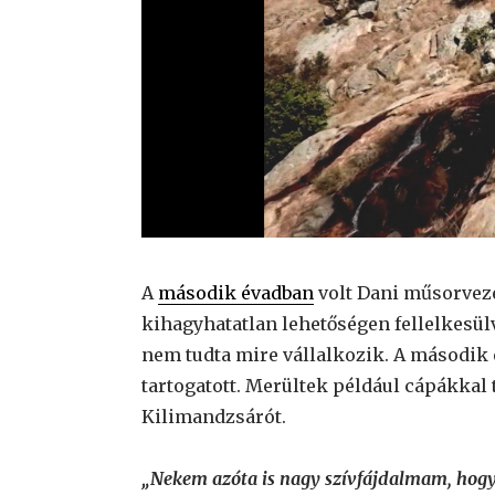
A
második évadban
volt Dani műsorvez
kihagyhatatlan lehetőségen fellelkesül
nem tudta mire vállalkozik. A második 
tartogatott. Merültek például cápákkal
Kilimandzsárót.
„Nekem azóta is nagy szívfájdalmam, hogy 