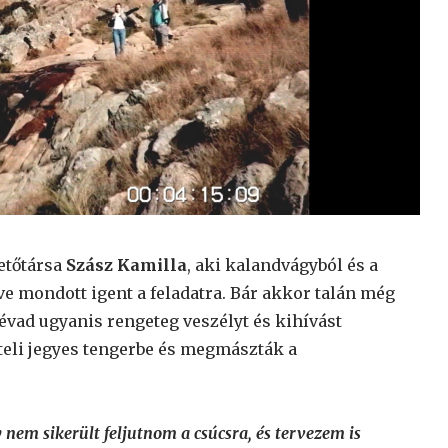
etőtársa
Szász Kamilla
, aki kalandvágyból és a
ve mondott igent a feladatra. Bár akkor talán még
évad ugyanis rengeteg veszélyt és kihívást
 teli jegyes tengerbe és megmászták a
nem sikerült feljutnom a csúcsra, és tervezem is