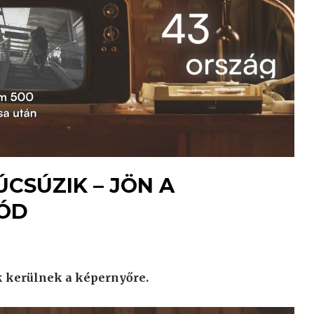
CSÚZIK – JÖN A
ÓD
k kerülnek a képernyőre.