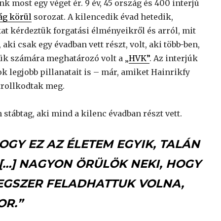
nk most egy véget ér. 9 év, 45 ország és 400 interjú
ág körül
sorozat. A kilencedik évad hetedik,
kat kérdeztük forgatási élményeikről és arról, mit
 aki csak egy évadban vett részt, volt, aki több-ben,
kük számára meghatározó volt a „
HVK”
. Az interjúk
k legjobb pillanatait is – már, amiket Hainrikfy
trollkodtak meg.
stábtag, aki mind a kilenc évadban részt vett.
HOGY EZ AZ ÉLETEM EGYIK, TALÁN
 […] NAGYON ÖRÜLÖK NEKI, HOGY
EGSZER FELADHATTUK VOLNA,
R.”