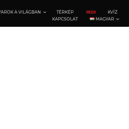
AROK A VILÁGBAN
TÉRKÉP
1920
KVÍZ
KAPCSOLAT
MAGYAR