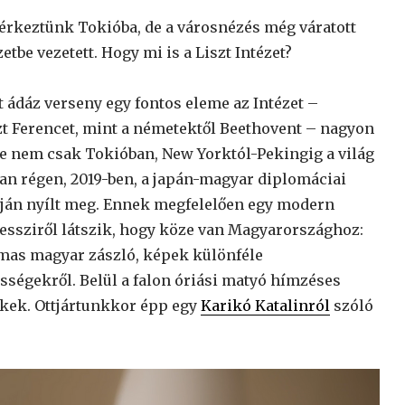
érkeztünk Tokióba, de a városnézés még váratott
etbe vezetett. Hogy mi is a Liszt Intézet?
t ádáz verseny egy fontos eleme az Intézet –
zt Ferencet, mint a németektől Beethovent – nagyon
sze nem csak Tokióban, New Yorktól-Pekingig a világ
an régen, 2019-ben, a japán-magyar diplomáciai
óján nyílt meg. Ennek megfelelően egy modern
essziről látszik, hogy köze van Magyarországhoz:
mas magyar zászló, képek különféle
égekről. Belül a falon óriási matyó hímzéses
zékek. Ottjártunkkor épp egy
Karikó Katalinról
szóló