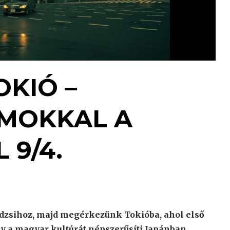
OKIÓ –
MOKKAL A
 9/4.
Fudzsihoz, majd megérkezünk Tokióba, ahol első
ly a magyar kultúrát népszerűsíti Japánban.