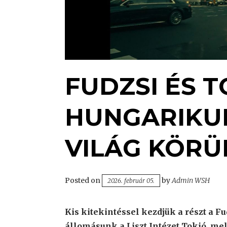
FUDZSI ÉS T
HUNGARIKU
VILÁG KÖRÜL
Posted on
by
Admin WSH
2026. február 05.
Kis kitekintéssel kezdjük a részt a 
állomásunk a Liszt Intézet Tokió, me