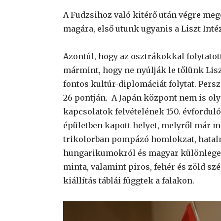
A Fudzsihoz való kitérő után végre meg
magára, első utunk ugyanis a Liszt Intéz
Azontúl, hogy az osztrákokkal folytatot
mármint, hogy ne nyúlják le tőlünk Lis
fontos kultúr-diplomáciát folytat. Per
26 pontján. A Japán központ nem is oly
kapcsolatok felvételének 150. évfordul
épületben kapott helyet, melyről már m
trikolorban pompázó homlokzat, hatal
hungarikumokról és magyar különlegess
minta, valamint piros, fehér és zöld s
kiállítás táblái függtek a falakon.