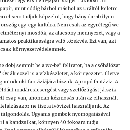
Intézet egy kis nem-japán sziget Tokióban: itt
papír, mint eddig bárhol máshol az Uráltól keletre.
an el sem tudjuk képzelni, hogy hány darab ilyen
 ország egy-egy kultúra. Nem csak az egyrétegű wc
gyzetméternyi mosdók, az alacsony mennyezet, vagy a
amatos praktikusságra való törekvés. Ezt van, aki
án csak környezetvédelemnek.
e dobj semmit be a wc-be” feliratot, ha a csőhálózat
Óvják ezzel is a vízkészletet, a környezetet. Illetve
dig mindenki fantáziájára bízzuk. Apropó fantázia. A
éldául madárcsicsergést vagy szellőzúgást játszik.
ített csap van, ahonnan kézmosás után az elhasznált
é lehúzásakor ne tiszta ivóvizet használjunk. Az
a túlgondolás. Ugyanis gombok nyomogatásával
eri a kandzsikat, könnyen 40 fokosra tudja