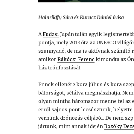
Hainrikffy Sára és Kurucz Dániel írása
A
Fudzsi
Japán talán egyik legismerteb
pontja, mely 2013 óta az UNESCO világö
szunnyadó, de ma is aktívnak számító ré
amikor
Rákóczi Ferenc
kimondta az Ón
ház trónfosztását.
Ennek ellenére kora július és kora szep
bátorságot, sétálva megmászhatja. Nem 
olyan mintha háromszor menne fel az e
erről sajnos pont lecsúsztunk, helyette 
vernünk drónozás céljából. De nem szpo
jártunk, mint annak idején
Bozóky Dez