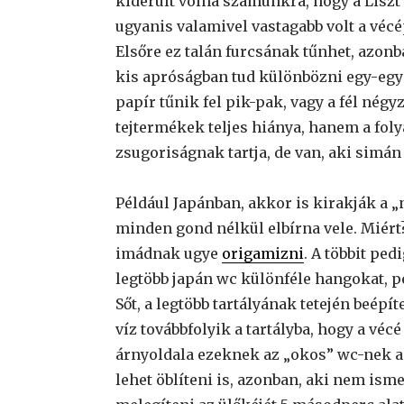
kiderült volna számunkra, hogy a Liszt 
ugyanis valamivel vastagabb volt a vécé
Elsőre ez talán furcsának tűnhet, azonb
kis apróságban tud különbözni egy-egy
papír tűnik fel pik-pak, vagy a fél né
tejtermékek teljes hiánya, hanem a foly
zsugoriságnak tartja, de van, aki sim
Például Japánban, akkor is kirakják a „n
minden gond nélkül elbírna vele. Miért? 
imádnak ugye
origamizni
. A többit pe
legtöbb japán wc különféle hangokat, p
Sőt, a legtöbb tartályának tetején beép
víz továbbfolyik a tartályba, hogy a véc
árnyoldala ezeknek az „okos” wc-nek 
lehet öblíteni is, azonban, aki nem ism