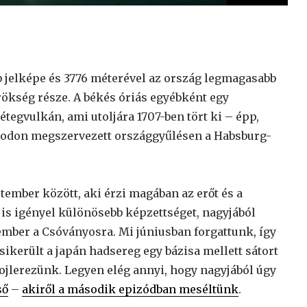
b jelképe és 3776 méterével az ország legmagasabb
rökség része. A békés óriás egyébként egy
tegvulkán, ami utoljára 1707-ben tört ki – épp,
odon megszervezett országgyűlésen a Habsburg-
tember között, aki érzi magában az erőt és a
is igényel különösebb képzettséget, nagyjából
mber a Csóványosra. Mi júniusban forgattunk, így
sikerült a japán hadsereg egy bázisa mellett sátort
jlerezünk. Legyen elég annyi, hogy nagyjából úgy
ső
–
akiről a második epizódban meséltünk
.