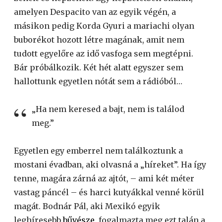
amelyen Despacito van az egyik végén, a
másikon pedig Korda Gyuri a mariachi olyan
buborékot hozott létre magának, amit nem
tudott egyelőre az idő vasfoga sem megtépni.
Bár próbálkozik. Két hét alatt egyszer sem
hallottunk egyetlen nótát sem a rádióból…
„Ha nem keresed a bajt, nem is találod
meg.”
Egyetlen egy emberrel nem találkoztunk a
mostani évadban, aki olvasná a „híreket”. Ha így
tenne, magára zárná az ajtót, – ami két méter
vastag páncél – és harci kutyákkal venné körül
magát. Bodnár Pál, aki Mexikó egyik
leghíresebb
bűvésze
, fogalmazta meg ezt talán a