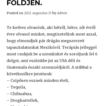
FÖLDJÉN.
Posted on
2021. augusztus 17.
by
Admin
Te kedves olvasónk, aki hétről, hétre, sőt évről
évre olvasol minket, megtisztelünk most azzal,
hogy elmondjuk pár drágán megszerzett
tapasztalatunkat Mexikóról. Terápiás jelleggel
most csukjuk be a szemünket és soroljunk fel 6
dolgot, ami eszünkbe jut az USA déli és
Guatemala északi szomszédjáról. A stábbal a
következőkre jutottunk:
– Csípősen esznek minden ételt,
– Tequila,
– Chihuahua,
– Drogkartellek,