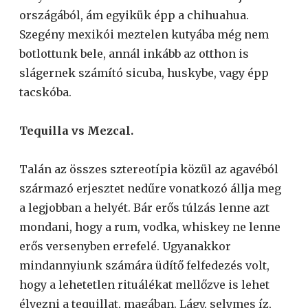
országából, ám egyikük épp a chihuahua.
Szegény mexikói meztelen kutyába még nem
botlottunk bele, annál inkább az otthon is
slágernek számító sicuba, huskybe, vagy épp
tacskóba.
Tequilla vs Mezcal.
Talán az összes sztereotípia közül az agavéból
származó erjesztet nedűre vonatkozó állja meg
a legjobban a helyét. Bár erős túlzás lenne azt
mondani, hogy a rum, vodka, whiskey ne lenne
erős versenyben errefelé. Ugyanakkor
mindannyiunk számára üdítő felfedezés volt,
hogy a lehetetlen rituálékat mellőzve is lehet
élvezni a tequillat, magában. Lágy, selymes íz,