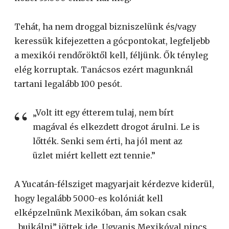
Tehát, ha nem droggal bizniszelünk és/vagy
keressük kifejezetten a gócpontokat, legfeljebb
a mexikói rendőröktől kell, féljünk. Ők tényleg
elég korruptak. Tanácsos ezért magunknál
tartani legalább 100 pesót.
„Volt itt egy
étterem tulaj, nem bírt
magával és elkezdett drogot árulni. Le is
lőtték. Senki sem érti, ha jól ment az
üzlet miért kellett ezt tennie.”
A Yucatán-félsziget magyarjait kérdezve kiderül,
hogy legalább 5000-es kolóniát kell
elképzelnünk Mexikóban, ám sokan csak
„bujkálni” jöttek ide. Ugyanis Mexikóval nincs