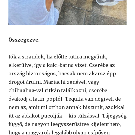
Összegezve.
Jók a strandok, ha előtte tutira megyünk,
elkerülve, így a kaki-barna vizet. Cserébe az
ország biztonságos, hacsak nem akarsz épp
drogot árulni. Mariachi zenével, vagy
chihuahua-val ritkán találkozni, cserébe
óvakodj a latin-poptól. Tequila van dögivel, de
nem az, amit mi otthon annak hiszünk, azokkal
itt az ablakot pucolják – kis túlzással. Tájegység
függő, de nagyon leegyszerűsítve kijelenthető,
hogy a magyarok legalább olyan csípősen