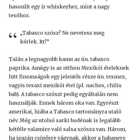
hasonlít egy ír whiskeyhez, mint a nagy
tesóhoz.
„Tabasco szósz? Ne nevetess meg
kérlek. Itt?”
Talán a legnagyobb kamu az ún. tabasco
paprika. Amúgy is az otthon Mexikói ételeknek
hitt finomságok egy jelentős része ún. texmex,
vagyis texaxi mexikói étel (pl. nachos, chilis
bab). A tabasco szószt pedig egyáltalán nem
használják. Ennek három oka van. Egyrészt
amerikai, hiába a Tabasco tartományra utaló
név. Még az utolsó sarki bodénak is legalább
kétféle valamire való salsa szósza van. Három,
ha igazán csípősre vágynak, akkor a habanero