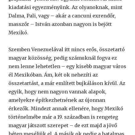
kiadatási egyezményünk. Az olyanoknak, mint
Dalma, Pali, vagy – akár a cancuni exrendőr,
masszőr – István azonban nagyon is bejött
Mexikó.
Szemben Venezuelával itt nincs erős, összetartó
magyar közösség, pedig számuknál fogva ez
nem lenne lehetetlen – egy kisebb magyar város
él Mexikóban. Ám, két ok nehezíti az
összetartást, a már említett bujkáláson kívül. Az
egyik, hogy nem nagyon vannak alapok,
amelyekre építkezhetnének az újonnan
érkezők. Mindezt annak ellenére, hogy Mexikó
történelmébe már a 19. században is rengeteg
magyar játszott szerepet – de ezt majd a jövő
héten meséljük el. A másik ok pedig a hatalmas