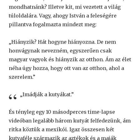
mondhatnánk? Illetve kit, mi vezetett a világ
túloldalára. Vagy, ahogy István a feleségére
pillantva fogalmazta mindezt meg:
„Hiányzik? Hát hogyne hiányozna. De nem
honvágynak nevezném, egyszerűen csak
magyar vagyok és hiányzik az otthon. Ám az élet
néha úgy hozza, hogy ott van az otthon, ahol a
szerelem.”
„Imádják a kutyákat.”
És tényleg egy 10 másodperces time-lapse
videóban legalább három kutyát felfedezünk, ám
ritka köztük a mexikói. Igaz összesen két
kutyaféle származik az aztékok és a maják