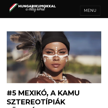
MENU
HUNGARIKUMOKKAL A
Egy felejthetetlen utazás.
VILÁG KÖRÜL
#5 MEXIKÓ, A KAMU
SZTEREOTÍPIÁK