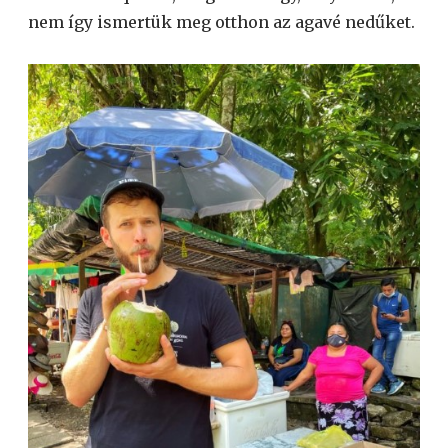
nem így ismertük meg otthon az agavé nedűket.