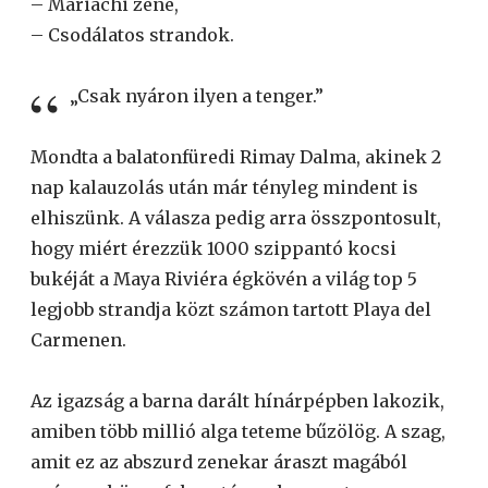
– Mariachi zene,
– Csodálatos strandok.
„Csak nyáron ilyen a tenger.”
Mondta a balatonfüredi Rimay Dalma, akinek 2
nap kalauzolás után már tényleg mindent is
elhiszünk. A válasza pedig arra összpontosult,
hogy miért érezzük 1000 szippantó kocsi
bukéját a Maya Riviéra égkövén a világ top 5
legjobb strandja közt számon tartott Playa del
Carmenen.
Az igazság a barna darált hínárpépben lakozik,
amiben több millió alga teteme bűzölög. A szag,
amit ez az abszurd zenekar áraszt magából