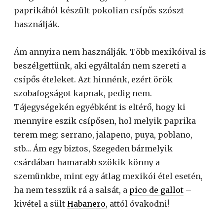
paprikából készült pokolian csípős szószt
használják.
Ám annyira nem használják. Több mexikóival is
beszélgettünk, aki egyáltalán nem szereti a
csípős ételeket. Azt hinnénk, ezért örök
szobafogságot kapnak, pedig nem.
Tájegységekén egyébként is eltérő, hogy ki
mennyire eszik csípősen, hol melyik paprika
terem meg: serrano, jalapeno, puya, poblano,
stb… Ám egy biztos, Szegeden bármelyik
csárdában hamarabb szökik könny a
szemünkbe, mint egy átlag mexikói étel esetén,
ha nem tesszük rá a salsát, a
pico de gallot
–
kivétel a sült
Habanero
, attól óvakodni!