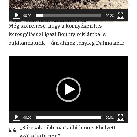
00:00
00:23
Még szerencse, hogy a környéken kis
keresgéléssel igazi Bounty reklámba is
bukkanhatunk – ám ahhoz tényleg Dalma kell:
Videólejátszó
00:00
00:01
„Bárcsak több mariachi lenne. Ehelyett
szól a latin pop”