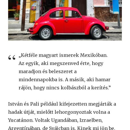
„Kétféle magyart ismerek Mexikóban.
Az egyik, aki megszenved érte, hogy
maradjon és beleszeret a
mindennapokba is. A másik, aki hamar
rájön, hogy nincs kolbászból a kerítés.”
István és Pali például kifejezetten megjárták a
hadak útját, mielőtt lehorgonyoztak volna a
Yucatánon. Voltak Ugandában, Izraelben,
Argentínában, de Svájcban is. Kinek mi jön be,