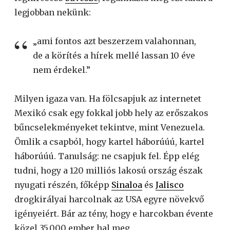
legjobban nekünk:
„ami fontos azt beszerzem valahonnan,
de a körítés a hírek mellé lassan 10 éve
nem érdekel.”
Milyen igaza van. Ha fölcsapjuk az internetet
Mexikó csak egy fokkal jobb hely az erőszakos
bűncselekményeket tekintve, mint Venezuela.
Ömlik a csapból, hogy kartel háborúúú, kartel
háborúúú. Tanulság: ne csapjuk fel. Épp elég
tudni, hogy a 120 milliós lakosú ország észak
nyugati részén, főképp
Sinaloa
és
Jalisco
drogkirályai harcolnak az USA egyre növekvő
igényeiért. Bár az tény, hogy e harcokban évente
közel 35.000 ember hal meg.