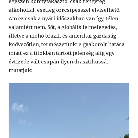
egészen könnyfakasztó, csak rengeteg
alkohollal, esetleg orrcsipesszel elviselhető.
Ám ez csak a nyári időszakban van így, télen
valamiért nem. Sőt, a globális felmelegedés,
illetve a mohó brazil, és amerikai gazdaság
kedvezőtlen, természetünkre gyakorolt hatása
miatt ez a titokban tartott jelenség alig egy
évtizede vált csupán ilyen drasztikussá,
mutatjuk:
Videólejátszó