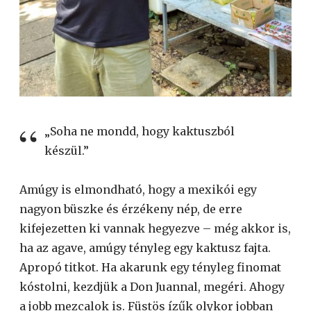
„Soha ne mondd, hogy kaktuszból
készül.”
Amúgy is elmondható, hogy a mexikói egy
nagyon büszke és érzékeny nép, de erre
kifejezetten ki vannak hegyezve – még akkor is,
ha az agave, amúgy tényleg egy kaktusz fajta.
Apropó titkot. Ha akarunk egy tényleg finomat
kóstolni, kezdjük a Don Juannal, megéri. Ahogy
a jobb mezcalok is. Füstös ízűk olykor jobban