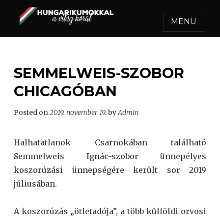
MENU
HUNGARIKUMOKKAL A
Egy felejthetetlen utazás.
VILÁG KÖRÜL
SEMMELWEIS-SZOBOR
CHICAGÓBAN
Posted on
2019. november 19.
by
Admin
Halhatatlanok Csarnokában található
Semmelweis Ignác-szobor ünnepélyes
koszorúzási ünnepségére került sor 2019
júliusában.
A koszorúzás „ötletadója”, a több külföldi orvosi