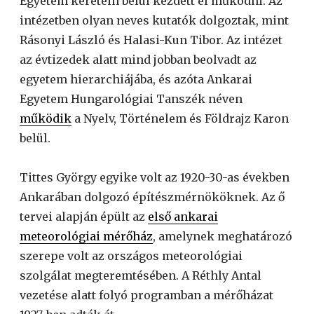
Egyetem keretein belül kezdett el működni. Az
intézetben olyan neves kutatók dolgoztak, mint
Rásonyi László és Halasi-Kun Tibor. Az intézet
az évtizedek alatt mind jobban beolvadt az
egyetem hierarchiájába, és azóta Ankarai
Egyetem Hungarológiai Tanszék néven
működik
a Nyelv, Történelem és Földrajz Karon
belül.
Tittes György egyike volt az 1920-30-as években
Ankarában dolgozó építészmérnököknek. Az ő
tervei alapján épült az
első ankarai
meteorológiai mérőház
, amelynek meghatározó
szerepe volt az országos meteorológiai
szolgálat megteremtésében. A Réthly Antal
vezetése alatt folyó programban a mérőházat