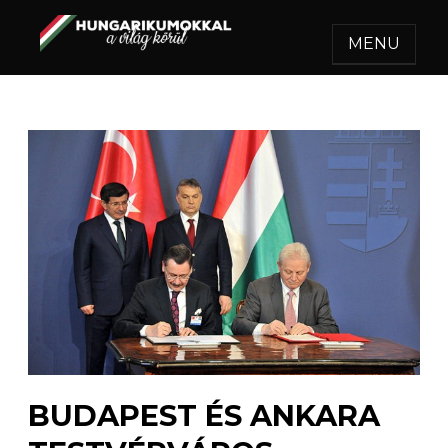
MENU
HUNGARIKUMOKKAL A
Egy felejthetetlen utazás.
VILÁG KÖRÜL
BUDAPEST ÉS ANKARA