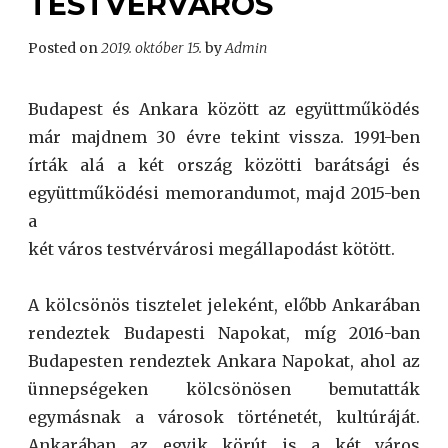
TESTVÉRVÁROS
Posted on
2019. október 15.
by
Admin
Budapest és Ankara között az együttműködés
már majdnem 30 évre tekint vissza. 1991-ben
írták alá a két ország közötti barátsági és
együttműködési memorandumot, majd 2015-ben
a
két város testvérvárosi megállapodást kötött.
A kölcsönös tisztelet jeleként, előbb Ankarában
rendeztek Budapesti Napokat, míg 2016-ban
Budapesten rendeztek Ankara Napokat, ahol az
ünnepségeken kölcsönösen bemutatták
egymásnak a városok történetét, kultúráját.
Ankarában az egyik körút is a két város