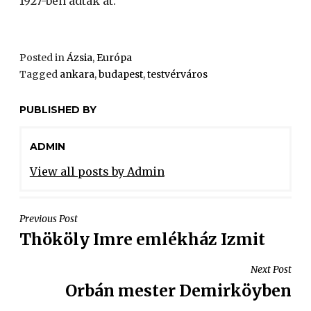
1927-ben adták át.
Posted in
Ázsia
,
Európa
Tagged
ankara
,
budapest
,
testvérváros
PUBLISHED BY
ADMIN
View all posts by Admin
Previous Post
Thököly Imre emlékház Izmit
Next Post
Orbán mester Demirköyben