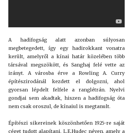
A hadifogság alatt azonban súlyosan
megbetegedett, így egy hadirokkant vonatra
került, amelyről a kínai határ közelében több
társával megszökött, és Sanghaj felé vette az
irányt. A városba érve a Rowling A. Curry
építészirodánál kezdett el dolgozni, ahol
gyorsan lépdelt felfele a ranglétrán. Nyelvi
gondjai sem akadtak, hiszen a hadifogság óta
nem csak oroszul, de kínaiul is megtanult.
Építészi sikereinek köszönhetően 1925-re saját
céget tudott alapítani, L.E.Hudec néven, amely a