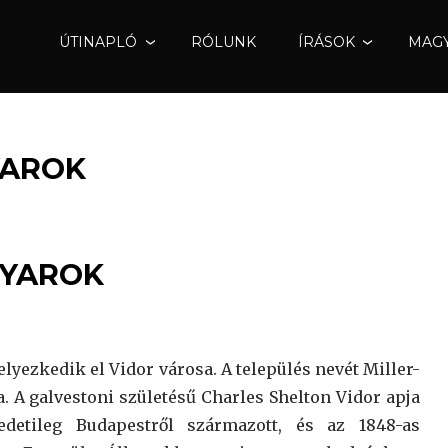
ÚTINAPLÓ
RÓLUNK
ÍRÁSOK
MAGY
YAROK
GYAROK
yezkedik el Vidor városa. A település nevét Miller-
a. A galvestoni születésű Charles Shelton Vidor apja
edetileg Budapestről származott, és az 1848-as