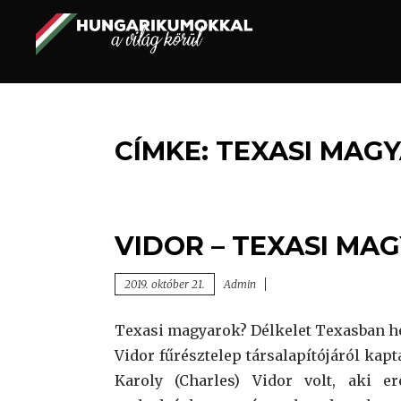
Egy felejthetetlen utazás.
HUNGARIKUMOKKAL
A VILÁG KÖRÜL
CÍMKE:
TEXASI MAG
VIDOR – TEXASI MA
2019. október 21.
Admin
Texasi magyarok? Délkelet Texasban hel
Vidor fűrésztelep társalapítójáról kapt
Karoly (Charles) Vidor volt, aki er