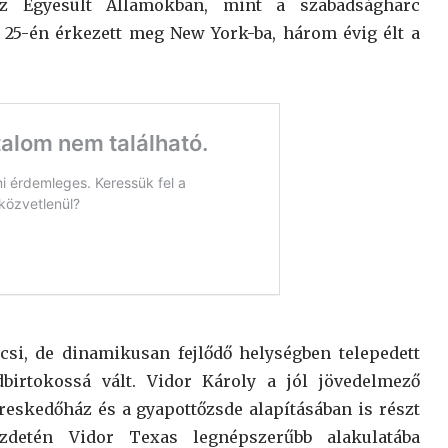
az Egyesült Államokban, mint a szabadságharc
r 25-én érkezett meg New York-ba, három évig élt a
csi, de dinamikusan fejlődő helységben telepedett
dbirtokossá vált. Vidor Károly a jól jövedelmező
reskedőház és a gyapottőzsde alapításában is részt
zdetén Vidor Texas legnépszerűbb alakulatába