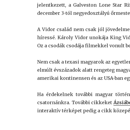
jelentkezett, a Galveston Lone Star Ri
december 3-tól negyedosztályú őrmesterk
A Vidor család nem csak jól jövedelmez
híressé. Károly Vidor unokája King Vid
Oz a csodák csodája filmekkel vonult be
Nem csak a texasi magyarok az egyetl
elmúlt évszázadok alatt rengeteg magy
amerikai kontinensen és az USA-ban eg
Ha érdekelnek további magyar történ
csatornánkra. További cikkeket
Ázsiáb
interaktív térképet pedig a cikk közep