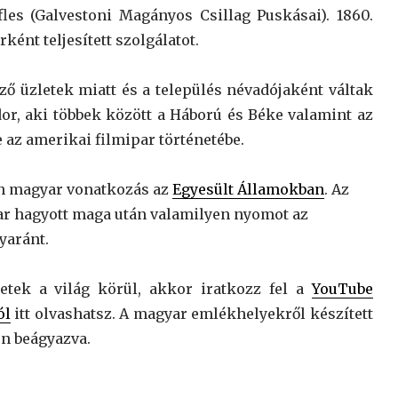
fles (Galvestoni Magányos Csillag Puskásai). 1860.
ént teljesített szolgálatot.
ő üzletek miatt és a település névadójaként váltak
or, aki többek között a Háború és Béke valamint az
 az amerikai filmipar történetébe.
en magyar vonatkozás az
Egyesült Államokban
. Az
ar hagyott maga után valamilyen nyomot az
yaránt.
etek a világ körül, akkor iratkozz fel a
YouTube
ól
itt olvashatsz. A magyar emlékhelyekről készített
én beágyazva.