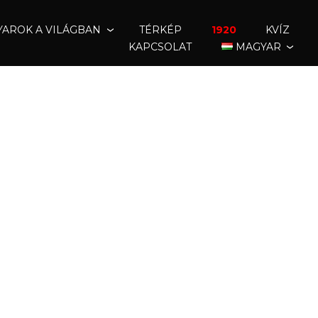
AROK A VILÁGBAN
TÉRKÉP
1920
KVÍZ
KAPCSOLAT
MAGYAR