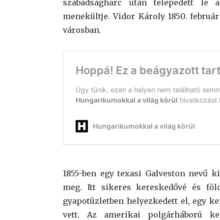
szabadságharc után telepedett le 
menekültje. Vidor Károly 1850. februá
városban.
1855-ben egy texasi Galveston nevű ki
meg. Itt sikeres kereskedővé és föl
gyapotüzletben helyezkedett el, egy ke
vett. Az amerikai polgárháború ke