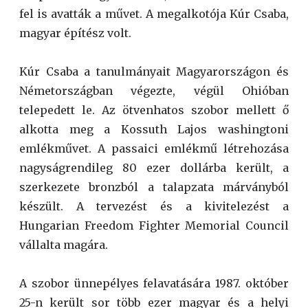
fel is avatták a művet. A megalkotója Kúr Csaba,
magyar építész volt.
Kúr Csaba a tanulmányait Magyarországon és
Németországban végezte, végül Ohióban
telepedett le. Az ötvenhatos szobor mellett ő
alkotta meg a Kossuth Lajos washingtoni
emlékművet. A passaici emlékmű létrehozása
nagyságrendileg 80 ezer dollárba került, a
szerkezete bronzból a talapzata márványból
készült. A tervezést és a kivitelezést a
Hungarian Freedom Fighter Memorial Council
vállalta magára.
A szobor ünnepélyes felavatására 1987. október
25-n került sor több ezer magyar és a helyi