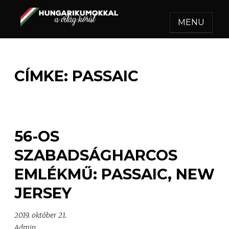
MENU
HUNGARIKUMOKKAL A
Egy felejthetetlen utazás.
VILÁG KÖRÜL
CÍMKE:
PASSAIC
56-OS
SZABADSÁGHARCOS
EMLÉKMŰ: PASSAIC, NEW
JERSEY
2019. október 21.
Admin