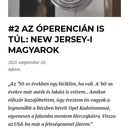
#2 AZ ÓPERENCIÁN IS
TÚL: NEW JERSEY-I
MAGYAROK
2021. szeptember 20.
Admin
„Az ’50-es években egy biciklim, ha volt. A ’60-as
évekre már autót és lakást is vettem… Amikor
először hazajöhettem, úgy éreztem én vagyok a
legmenőbb a Bécsben bérelt Opel Kadettommal,
egyenesen a falumba mentem Hercegkútra. Vissza
az USA-ba már a feleségemmel jöttem.”