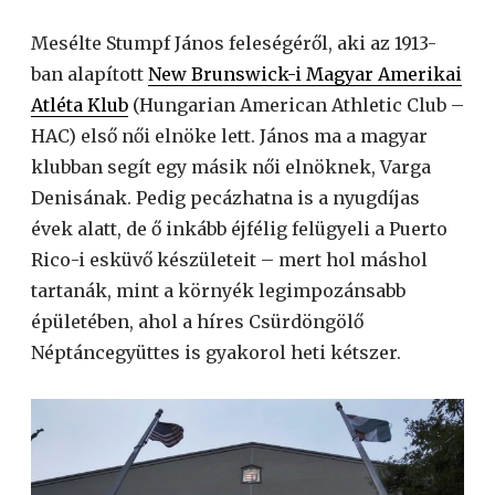
Mesélte Stumpf János feleségéről, aki az 1913-
ban alapított
New Brunswick-i Magyar Amerikai
Atléta Klub
(Hungarian American Athletic Club –
HAC) első női elnöke lett. János ma a magyar
klubban segít egy másik női elnöknek, Varga
Denisának. Pedig pecázhatna is a nyugdíjas
évek alatt, de ő inkább éjfélig felügyeli a Puerto
Rico-i esküvő készületeit – mert hol máshol
tartanák, mint a környék legimpozánsabb
épületében, ahol a híres Csürdöngölő
Néptáncegyüttes is gyakorol heti kétszer.