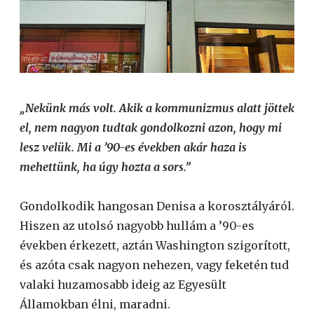
„Nekünk más volt. Akik a kommunizmus alatt jöttek
el, nem nagyon tudtak gondolkozni azon, hogy mi
lesz velük. Mi a ’90-es években akár haza is
mehettünk, ha úgy hozta a sors.”
Gondolkodik hangosan Denisa a korosztályáról.
Hiszen az utolsó nagyobb hullám a ’90-es
években érkezett, aztán Washington szigorított,
és azóta csak nagyon nehezen, vagy feketén tud
valaki huzamosabb ideig az Egyesült
Államokban élni, maradni.