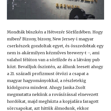
Mondták büszkén a Hétvezér Sörfőzdében. Hogy
miben? Bizony, bizony, New Jersey-i magyar
cserkészek gondoltak egyet, és összedobtak egy
nem is akármilyen kézműves brewery-t –, ami
valahol félúton van a sörfőzde és a látvány pub
közt. Bevalljuk őszintén, az állunk leesett ahogy
a 21. századi profizmust ötvözi a csapat a
magyar hagyományokkal, a részletekig
kidolgozva mindent. Ahogy Janka Zsolt
megmutatta nekünk a rovásírással elnevezett
hordókat, majd meghúzta a kopjafára faragott
sörcsapokat, azt hittük álmodunk, ekkor