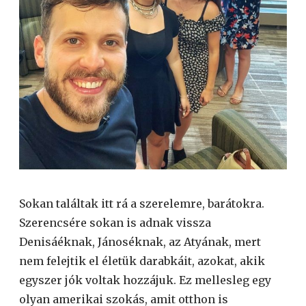
Sokan találtak itt rá a szerelemre, barátokra.
Szerencsére sokan is adnak vissza
Denisáéknak, Jánoséknak, az Atyának, mert
nem felejtik el életük darabkáit, azokat, akik
egyszer jók voltak hozzájuk. Ez mellesleg egy
olyan amerikai szokás, amit otthon is