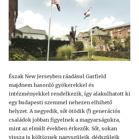
Észak New Jerseyben ráadásul Garfield
majdnem hasonló gyökerekkel és
intézményekkel rendelkezik, így alakulhatott ki
egy budapesti szemmel nehezen elhihető
helyzet. A negyedik, sőt ötödik (!) generációs
családok jobban figyelnek a magyarságukra,
mint az elmúlt években érkezők. Sőt, sokan
vissza is költöznek nagyszüleik, dédszüleik