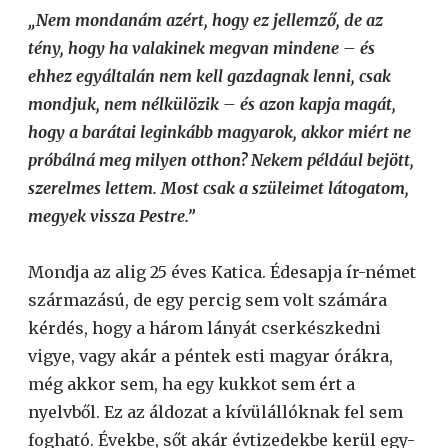
„Nem mondanám azért, hogy ez jellemző, de az
tény, hogy ha valakinek megvan mindene – és
ehhez egyáltalán nem kell gazdagnak lenni, csak
mondjuk, nem nélkülözik – és azon kapja magát,
hogy a barátai leginkább magyarok, akkor miért ne
próbálná meg milyen otthon? Nekem például bejött,
szerelmes lettem. Most csak a szüleimet látogatom,
megyek vissza Pestre.”
Mondja az alig 25 éves Katica. Édesapja ír-német
származású, de egy percig sem volt számára
kérdés, hogy a három lányát cserkészkedni
vigye, vagy akár a péntek esti magyar órákra,
még akkor sem, ha egy kukkot sem ért a
nyelvből. Ez az áldozat a kívülállóknak fel sem
fogható. Évekbe, sőt akár évtizedekbe kerül egy-