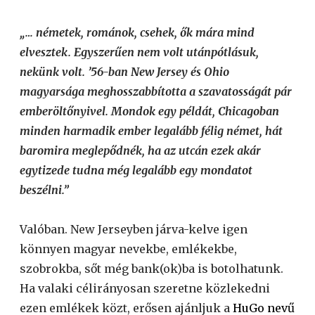
„… németek, románok, csehek, ők mára mind
elvesztek. Egyszerűen nem volt utánpótlásuk,
nekünk volt. ’56-ban New Jersey és Ohio
magyarsága meghosszabbította a szavatosságát pár
emberöltőnyivel. Mondok egy példát, Chicagoban
minden harmadik ember legalább félig német, hát
baromira meglepődnék, ha az utcán ezek akár
egytizede tudna még legalább egy mondatot
beszélni.”
Valóban. New Jerseyben járva-kelve igen
könnyen magyar nevekbe, emlékekbe,
szobrokba, sőt még bank(ok)ba is botolhatunk.
Ha valaki célirányosan szeretne közlekedni
ezen emlékek közt, erősen ajánljuk a
HuGo nevű