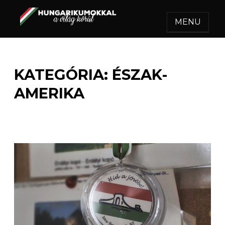
MENU
HUNGARIKUMOKKAL A
Egy felejthetetlen utazás.
VILÁG KÖRÜL
KATEGÓRIA:
ÉSZAK-
AMERIKA