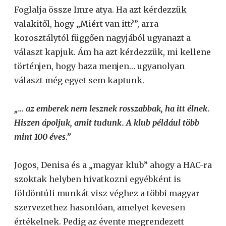
Foglalja össze Imre atya. Ha azt kérdezzük
valakitől, hogy „Miért van itt?”, arra
korosztálytól függően nagyjából ugyanazt a
választ kapjuk. Ám ha azt kérdezzük, mi kellene
történjen, hogy haza menjen… ugyanolyan
választ még egyet sem kaptunk.
„… az emberek nem lesznek rosszabbak, ha itt élnek.
Hiszen ápoljuk, amit tudunk. A klub például több
mint 100 éves.”
Jogos, Denisa és a „magyar klub” ahogy a HAC-ra
szoktak helyben hivatkozni egyébként is
földöntúli munkát visz véghez a többi magyar
szervezethez hasonlóan, amelyet kevesen
értékelnek. Pedig az évente megrendezett