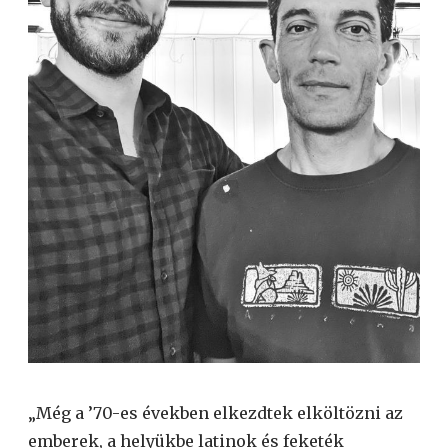
„Még a ’70-es években elkezdtek elköltözni az
emberek, a helyükbe latinok és feketék