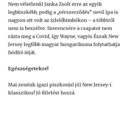
Nem véletlenül Janka Zsolt erre az egyik
legbüszkébb, pedig a „vérszerződés” nevű ipa is
nagyon ott volt az ízlelőbimbókon – a többiről
nem is beszélve. Szerencsére a csapatot nem
rázta meg a Covid, így Wayne, vagyis Észak New
Jersey legfőbb magyar hungarikuma folytathatja
hódító útját.
Egészségetekre!
Mai zenénk igazi piszkos(ul jó) New Jersey-i
klasszikus! Jó fülelést hozzá.