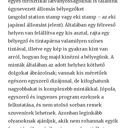
egyes turisztikai látványosságoknál is találunk
úgynevezett állomás bélyegzőket
(angolul station stamp vagy eki stamp – az eki
japánul állomást jelent). Általában egy félreeső
helyen van felállítva egy kis asztal, rajta egy
bélyegző és tintapárna valamilyen színes
tintával, illetve egy kép is gyakran kint van
arról, hogyan fog majd kinézni a bélyegünk. A
minták általában az adott helyhez köthető
dolgokat ábrázolnak; vannak kis méretűek
egészen egyszerű dizájnnal, de kifoghatunk
nagyobbakat is komplexebb mintákkal. Jópofa,
egyszerű és ingyenes program ezeknek a
felkutatása, és nem utolsó sorban remek
szuvenírek lehetnek. Azonban leginkább
olyanoknak ajánljuk, akik nem rohannak egyik