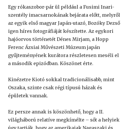
Egy rókaszobor-pár ül például a Fusimi Inari-
szentély imacsarnokának bejárata előtt, melyről
az egyik első magyar Japán-utazó, Bozóky Dezső
igen híres fotográfiáját készítette. Az egykori
hajóorvos történetét Dénes Mirjam, a Hopp
Ferenc Ázsiai Művészeti Múzeum japán
gyűjteményének kurátora részletesen meséli el
a második epizódban. Köszönet érte.
Kinézetre Kiotó sokkal tradicionálisabb, mint
Oszaka, szinte csak régi típusú házak és
épületek vannak.
Ez persze annak is köszönhető, hogy a II.
világháború relatíve megkímélte – sőt a helyiek
úgy tartják, hogy az amerikaiak Nagaszaki és