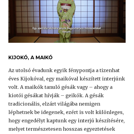
KIJOKÓ, A MAIKÓ
Az utolsó évadunk egyik fénypontja a tizenhat
éves Kijokóval, egy maikóval készített interjúnk
volt. A maikók tanuló gésák vagy – ahogy a
kiotói gésákat hívják – geikók. A gésák
tradicionális, elzárt világába nemigen
léphetnek be idegenek, ezért is volt különleges,
hogy engedélyt kaptunk egy interjú készítésére,
melyet természetesen hosszas egyeztetések