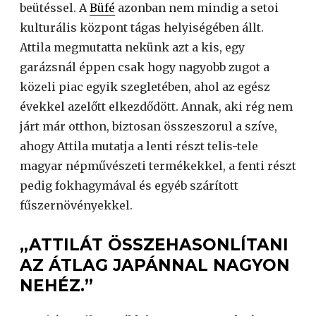
beütéssel. A
Büfé
azonban nem mindig a setoi
kult​urális központ tágas helyiségében állt.
Attila megmutatta nekünk azt a kis, egy
garázsnál éppen csak hogy nagyobb zugot a
közeli piac egyik szegletében, ahol az egész
évekkel azelőtt elkezdődött. Annak, aki rég nem
járt már otthon, biztosan összeszorul a szíve,
ahogy Attila mutatja a lenti részt telis-tele
magyar népművészeti termékekkel, a fenti részt
pedig fokhagymával és egyéb szárított
fűszernövényekkel.
„ATTILÁT ÖSSZEHASONLÍTANI
AZ ÁTLAG JAPÁNNAL NAGYON
NEHÉZ.”