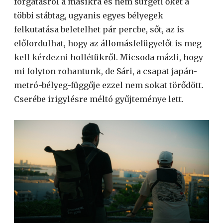
forgatásról a másikra és nem sürgeti őket a
többi stábtag, ugyanis egyes bélyegek
felkutatása beletelhet pár percbe, sőt, az is
előfordulhat, hogy az állomásfelügyelőt is meg
kell kérdezni hollétükről. Micsoda mázli, hogy
mi folyton rohantunk, de Sári, a csapat japán-
metró-bélyeg-függője ezzel nem sokat törődött.
Cserébe irigylésre méltó gyűjteménye lett.