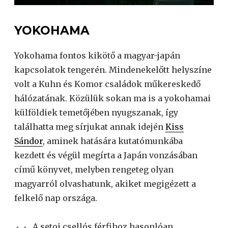
YOKOHAMA
Yokohama fontos kikötő a magyar-japán
kapcsolatok tengerén. Mindenekelőtt helyszíne
volt a Kuhn és Komor családok műkereskedő
hálózatának. Közülük sokan ma is a yokohamai
külföldiek temetőjében nyugszanak, így
találhatta meg sírjukat annak idején
Kiss
Sándor
, aminek hatására kutatómunkába
kezdett és végül megírta a Japán vonzásában
című könyvet, melyben rengeteg olyan
magyarról olvashatunk, akiket megigézett a
felkelő nap országa.
A setoi csellós férfihoz hasonlóan