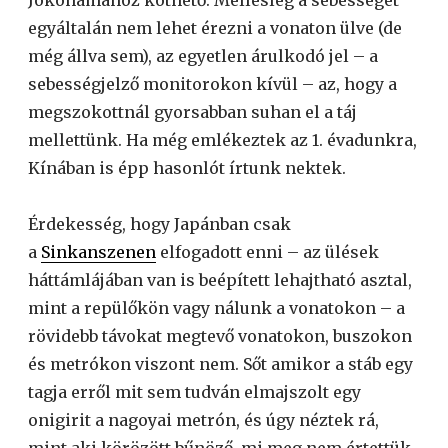
Jokohamához köthető. Mellesleg a sebességet
egyáltalán nem lehet érezni a vonaton ülve (de
még állva sem), az egyetlen árulkodó jel – a
sebességjelző monitorokon kívül – az, hogy a
megszokottnál gyorsabban suhan el a táj
mellettünk. Ha még emlékeztek az 1. évadunkra,
Kínában is épp hasonlót írtunk nektek.
Érdekesség, hogy Japánban csak
a
Sinkanszenen
elfogadott enni – az ülések
háttámlájában van is beépített lehajtható asztal,
mint a repülőkön vagy nálunk a vonatokon – a
rövidebb távokat megtevő vonatokon, buszokon
és metrókon viszont nem. Sőt amikor a stáb egy
tagja erről mit sem tudván elmajszolt egy
onigirit a nagoyai metrón, és úgy néztek rá,