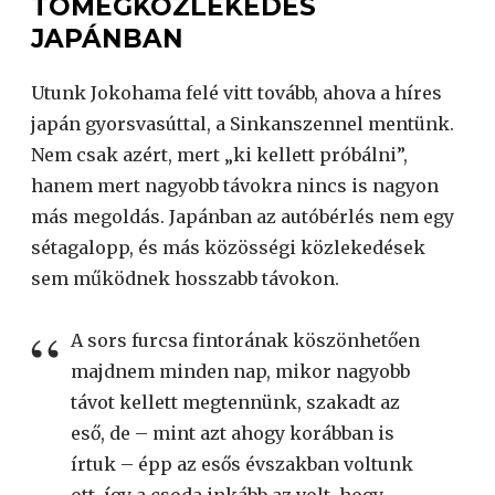
TÖMEGKÖZLEKEDÉS
JAPÁNBAN
Utunk Jokohama felé vitt tovább, ahova a híres
japán gyorsvasúttal, a Sinkanszennel mentünk.
Nem csak azért, mert „ki kellett próbálni”,
hanem mert nagyobb távokra nincs is nagyon
más megoldás. Japánban az autóbérlés nem egy
sétagalopp, és más közösségi közlekedések
sem működnek hosszabb távokon.
A sors furcsa fintorának köszönhetően
majdnem minden nap, mikor nagyobb
távot kellett megtennünk, szakadt az
eső, de – mint azt ahogy korábban is
írtuk – épp az esős évszakban voltunk