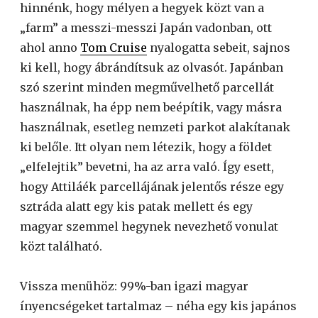
hinnénk, hogy mélyen a hegyek közt van a
„farm” a messzi-messzi Japán vadonban, ott
ahol anno
Tom Cruise
nyalogatta sebeit, sajnos
ki kell, hogy ábrándítsuk az olvasót. Japánban
szó szerint minden megművelhető parcellát
használnak, ha épp nem beépítik, vagy másra
használnak, esetleg nemzeti parkot alakítanak
ki belőle. Itt olyan nem létezik, hogy a földet
„elfelejtik” bevetni, ha az arra való. Így esett,
hogy Attiláék parcellájának jelentős része egy
sztráda alatt egy kis patak mellett és egy
magyar szemmel hegynek nevezhető vonulat
közt található.
Vissza menühöz: 99%-ban igazi magyar
ínyencségeket tartalmaz – néha egy kis japános