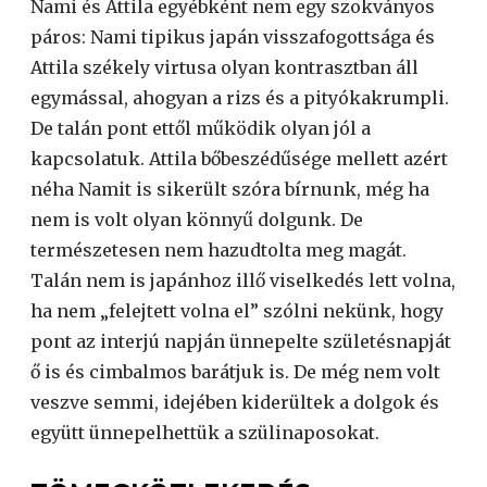
Nami és Attila egyébként nem egy szokványos
páros: Nami tipikus japán visszafogottsága és
Attila székely virtusa olyan kontrasztban áll
egymással, ahogyan a rizs és a pityókakrumpli.
De talán pont ettől működik olyan jól a
kapcsolatuk. Attila bőbeszédűsége mellett azért
néha Namit is sikerült szóra bírnunk, még ha
nem is volt olyan könnyű dolgunk. De
természetesen nem hazudtolta meg magát.
Talán nem is japánhoz illő viselkedés lett volna,
ha nem „felejtett volna el” szólni nekünk, hogy
pont az interjú napján ünnepelte születésnapját
ő is és cimbalmos barátjuk is. De még nem volt
veszve semmi, idejében kiderültek a dolgok és
együtt ünnepelhettük a szülinaposokat.