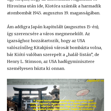
Hirosima után ide, Kiotóra szánták a harmadik
atombombát 1945. augusztus 19. magasságában.
Ám addigra Japán kapitulált (augusztus 15-én),
így szerencsére a város megmenekült. Az
igazsághoz hozzátartozik, hogy az USA
valószínűleg Kitakjúsú városát bombázta volna,
bár Kiótó valóban szerepelt a „halál-listán”, de
Henry L. Stimson, az USA hadügyminisztere
személyesen húzta ki onnan.