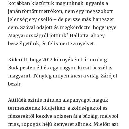
korábban kiszúrtuk magunknak, ugyanis a
japán tömött metrókon, nem egy megszokott
jelenség egy cselló – de persze más hangszer
sem. Szóval odajött és megkérdezte, hogy ugye
Magyarországról jöttünk? Hallotta, ahogy
beszélgetünk, és felismerte a nyelvet.
Kiderült, hogy 2012 környékén három évig
Budapesten élt és egy nagyon kicsit beszél is
magyarul. Tényleg milyen kicsi a világ! Zárójel
bezár.
Attiláék szinte minden alapanyagot maguk
termesztenek földjeiken: a zöldségektől és
fűszerektől kezdve a rizsen át a búzáig, melyből
friss, ropogós héjú kenyeret sütnek. Mielőtt azt