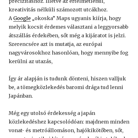
precizitáshoz. Illetve az értelmetlenül,
kreativitás nélküli számozott utcákhoz.
A
Google
„okoska” Maps ugyanis kiírja, hogy
melyik kocsit érdemes választani a leggyorsabb
átszállás érdekében, sőt még a kijáratot is jelzi.
Szerencsére azt is mutatja, az európai
nagyvárosokhoz hasonlóan, hogy mennyibe fog
kerülni az utazás,
Így ár alapján is tudunk dönteni, hiszen valljuk
be, a tömegközlekedés baromi drága tud lenni
Japánban.
Még egy utolsó érdekesség a japán
közlekedéshez kapcsolódóan: majdnem minden
vonat- és metróállomáson, hajókikötőben, sőt,