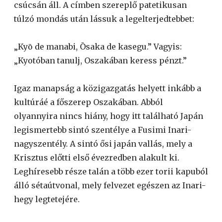
csúcsán áll. A címben szereplő patetikusan
túlzó mondás után lássuk a legelterjedtebbet:
„Kyō de manabi, Ōsaka de kasegu.” Vagyis:
„Kyotóban tanulj, Oszakában keress pénzt.”
Igaz manapság a közigazgatás helyett inkább a
kultúráé a főszerep Oszakában. Abból
olyannyira nincs hiány, hogy itt található Japán
legismertebb sintó szentélye a Fusimi Inari-
nagyszentély. A sintó ősi japán vallás, mely a
Krisztus előtti első évezredben alakult ki.
Leghíresebb része talán a több ezer torii kapuból
álló sétaútvonal, mely felvezet egészen az Inari-
hegy legtetejére.