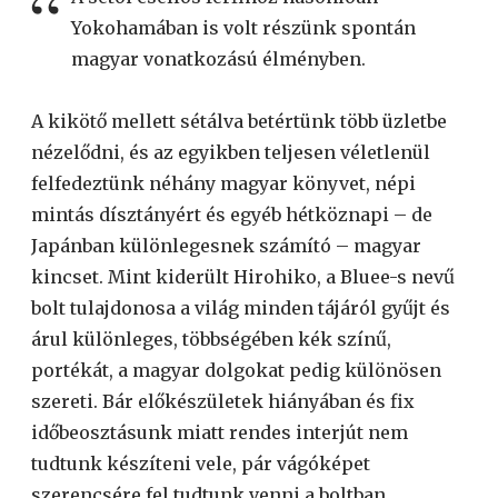
Yokohamában is volt részünk spontán
magyar vonatkozású élményben.
A kikötő mellett sétálva betértünk több üzletbe
nézelődni, és az egyikben teljesen véletlenül
felfedeztünk néhány magyar könyvet, népi
mintás dísztányért és egyéb hétköznapi – de
Japánban különlegesnek számító – magyar
kincset. Mint kiderült Hirohiko, a Bluee-s nevű
bolt tulajdonosa a világ minden tájáról gyűjt és
árul különleges, többségében kék színű,
portékát, a magyar dolgokat pedig különösen
szereti. Bár előkészületek hiányában és fix
időbeosztásunk miatt rendes interjút nem
tudtunk készíteni vele, pár vágóképet
szerencsére fel tudtunk venni a boltban.