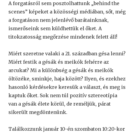
A forgatásról sem posztolhattunk „behind the
scenes” képeket a közösségi médiában, sőt, még
a forgatáson nem jelenlévő barátainknak,
ismerőseink sem küldhettük el őket. A
titokzatosság megőrzése mindenek felett áll!
Miért szeretne valaki a 21. században gésa lenni?
Miért festik a gésák és meikók fehérre az
arcukat? Mi a különbség a gésák és meikók
öltözéke, sminkje, haja között? Ilyen, és ezekhez
hasonló kérdésekre keresük a választ, és meg is
kaptuk őket. Sok nem túl pozitív sztereotípia
van a gésák élete körül, de reméljük, párat
sikerült megdöntenünk.
Találkozzunk január 10-én szombaton 10:20-kor