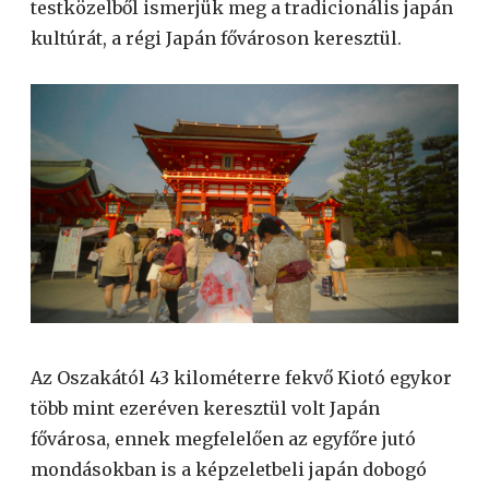
testközelből ismerjük meg a tradicionális japán
kultúrát, a régi Japán fővároson keresztül.
Az Oszakától 43 kilométerre fekvő Kiotó egykor
több mint ezeréven keresztül volt Japán
fővárosa, ennek megfelelően az egyfőre jutó
mondásokban is a képzeletbeli japán dobogó