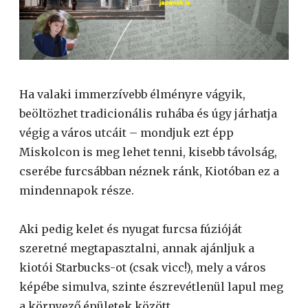
Ha valaki immerzívebb élményre vágyik,
beöltözhet tradicionális ruhába és úgy járhatja
végig a város utcáit – mondjuk ezt épp
Miskolcon is meg lehet tenni, kisebb távolság,
cserébe furcsábban néznek ránk, Kiotóban ez a
mindennapok része.
Aki pedig kelet és nyugat furcsa fúzióját
szeretné megtapasztalni, annak ajánljuk a
kiotói Starbucks-ot (csak vicc!), mely a város
képébe simulva, szinte észrevétlenül lapul meg
a környező épületek között.