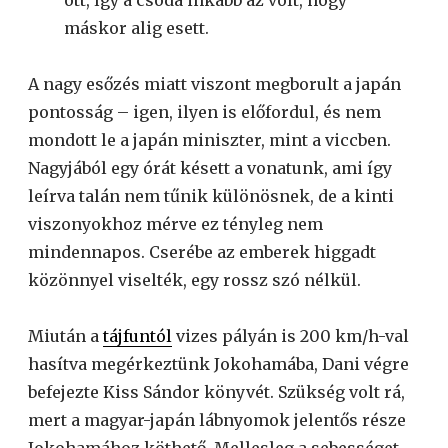
ott, így a csoda inkább az volt, hogy
máskor alig esett.
A nagy esőzés miatt viszont megborult a japán
pontosság – igen, ilyen is előfordul, és nem
mondott le a japán miniszter, mint a viccben.
Nagyjából egy órát késett a vonatunk, ami így
leírva talán nem tűnik különösnek, de a kinti
viszonyokhoz mérve ez tényleg nem
mindennapos. Cserébe az emberek higgadt
közönnyel viselték, egy rossz szó nélkül.
Miután a
tájfuntól
vizes pályán is 200 km/h-val
hasítva megérkeztünk Jokohamába, Dani végre
befejezte Kiss Sándor könyvét. Szükség volt rá,
mert a magyar-japán lábnyomok jelentős része