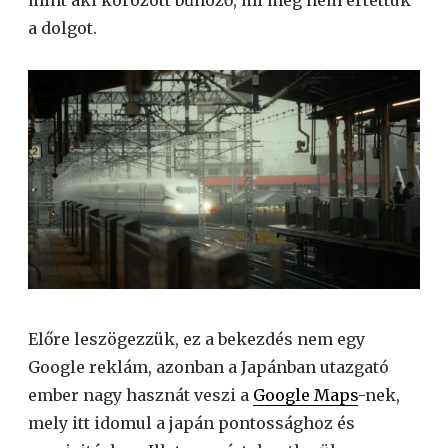
mint aki körözött bűnöző, mi meg nem értettük
a dolgot.
Előre leszögezzük, ez a bekezdés nem egy
Google reklám, azonban a Japánban utazgató
ember nagy hasznát veszi a
Google Maps
-nek,
mely itt idomul a japán pontossághoz és