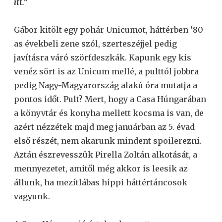
itt.”
Gábor kitölt egy pohár Unicumot, háttérben ’80-
as évekbeli zene szól, szerteszéjjel pedig
javításra váró szörfdeszkák. Kapunk egy kis
venéz sört is az Unicum mellé, a pulttól jobbra
pedig Nagy-Magyarország alakú óra mutatja a
pontos időt. Pult? Mert, hogy a Casa Húngarában
a könyvtár és konyha mellett kocsma is van, de
azért nézzétek majd meg januárban az 5. évad
első részét, nem akarunk mindent spoilerezni.
Aztán észrevesszük Pirella Zoltán alkotását, a
mennyezetet, amitől még akkor is leesik az
állunk, ha mezítlábas hippi háttértáncosok
vagyunk.