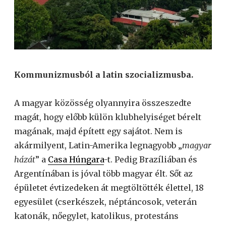
Kommunizmusból a latin szocializmusba.
A magyar közösség olyannyira összeszedte
magát, hogy előbb külön klubhelyiséget bérelt
magának, majd épített egy sajátot. Nem is
akármilyent, Latin-Amerika legnagyobb „
magyar
házát
” a
Casa Húngara
-t. Pedig Brazíliában és
Argentínában is jóval több magyar élt. Sőt az
épületet évtizedeken át megtöltötték élettel, 18
egyesület (cserkészek, néptáncosok, veterán
katonák, nőegylet, katolikus, protestáns