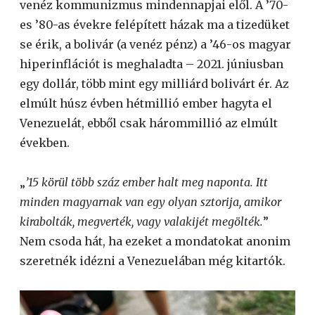
venéz kommunizmus mindennapjai elől. A ’70-
es ’80-as évekre felépített házak ma a tizedüket
se érik, a bolivár (a venéz pénz) a ’46-os magyar
hiperinflációt is meghaladta – 2021. júniusban
egy dollár, több mint egy milliárd bolivárt ér. Az
elmúlt húsz évben hétmillió ember hagyta el
Venezuelát, ebből csak hárommillió az elmúlt
években.
„
’15 körül több száz ember halt meg naponta. Itt
minden magyarnak van egy olyan sztorija, amikor
kirabolták, megverték, vagy valakijét megölték.
”
Nem csoda hát, ha ezeket a mondatokat anonim
szeretnék idézni a Venezuelában még kitartók.