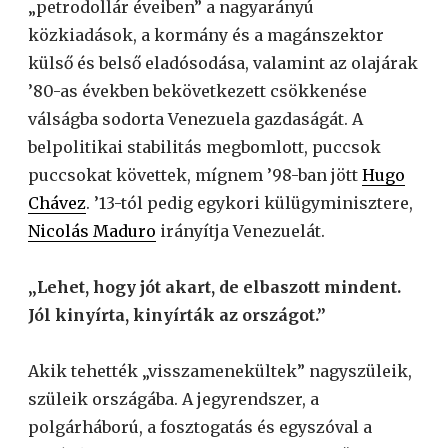
„petrodollár éveiben” a nagyarányú
közkiadások, a kormány és a magánszektor
külső és belső eladósodása, valamint az olajárak
’80-as években bekövetkezett csökkenése
válságba sodorta Venezuela gazdaságát. A
belpolitikai stabilitás megbomlott, puccsok
puccsokat követtek, mígnem ’98-ban jött
Hugo
Chávez
. ’13-tól pedig egykori külügyminisztere,
Nicolás Maduro
irányítja Venezuelát.
„Lehet, hogy jót akart, de elbaszott mindent.
Jól kinyírta, kinyírták az országot.”
Akik tehették „visszamenekültek” nagyszüleik,
szüleik országába. A jegyrendszer, a
polgárháború, a fosztogatás és egyszóval a