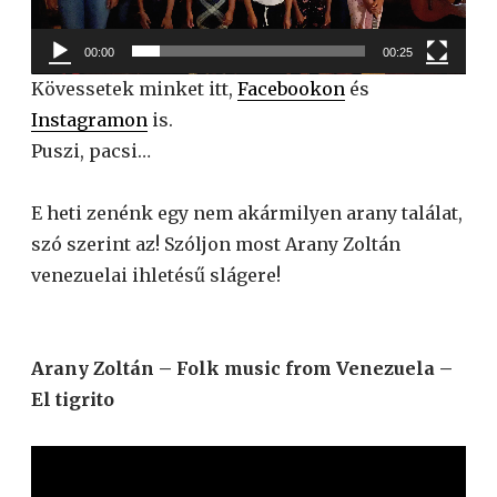
00:00
00:25
Kövessetek minket itt,
Facebookon
és
Instagramon
is.
Puszi, pacsi…
E heti zenénk egy nem akármilyen arany találat,
szó szerint az! Szóljon most Arany Zoltán
venezuelai ihletésű slágere!
Arany Zoltán – Folk music from Venezuela –
El tigrito