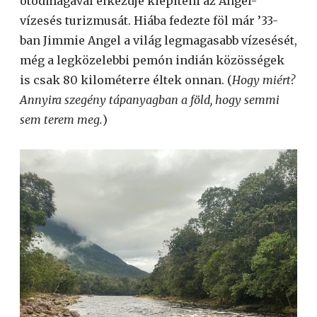
ötödmagával elkezdje kiépíteni az Angel-
vízesés turizmusát. Hiába fedezte föl már ’33-
ban Jimmie Angel a világ legmagasabb vízesését,
még a legközelebbi pemón indián közösségek
is csak 80 kilométerre éltek onnan. (
Hogy miért?
Annyira szegény tápanyagban a föld, hogy semmi
sem terem meg.
)