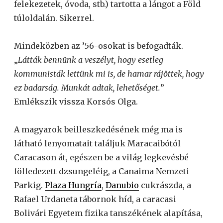
felekezetek, óvoda, stb.) tartotta a lángot a Föld
túloldalán. Sikerrel.
Mindeközben az ’56-osokat is befogadták.
„
Látták bennünk a veszélyt, hogy esetleg
kommunisták lettünk mi is, de hamar rájöttek, hogy
ez badarság. Munkát adtak, lehetőséget.
”
Emlékszik vissza Korsós Olga.
A magyarok beilleszkedésének még ma is
látható lenyomatait találjuk Maracaibótól
Caracason át, egészen be a világ legkevésbé
fölfedezett dzsungeléig, a Canaima Nemzeti
Parkig.
Plaza Hungría
,
Danubio
cukrászda, a
Rafael Urdaneta tábornok híd, a caracasi
Bolivári Egyetem fizika tanszékének alapítása,