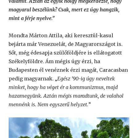
valamit. Aztán az egyik hölgy megkérdezte, hogy
magyarul beszélünk? Csak, mert ez úgy hangzik,
mint a férje nyelve.”
Mondta Márton Attila, aki keresztül-kasul
bejárta már Venezuelát, de Magyarországot is.
Sőt, még édesapja szülőföldjére is ellátogatott
Székelyföldre. Ám mégis úgy érzi, ha
Budapesten él venéznek érzi magát, Caracasban
pedig magyarnak. „
Egész ’90-ig úgy neveltek
minket, hogy ha véget ér a kommunizmus, majd
hazamegyünk. Aztán mégis maradtunk, de valahol
mennénk is. Nem egyszerű helyzet.
”