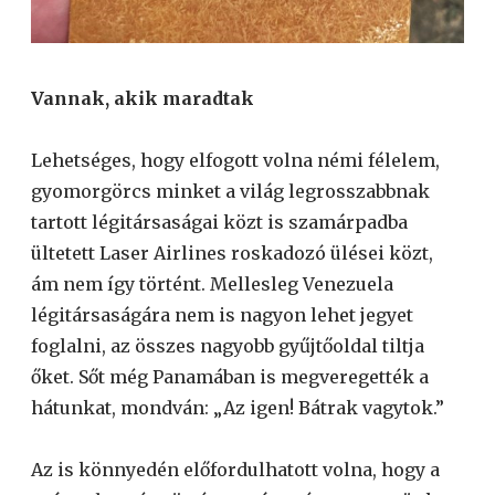
Vannak, akik maradtak
Lehetséges, hogy elfogott volna némi félelem,
gyomorgörcs minket a világ legrosszabbnak
tartott légitársaságai közt is szamárpadba
ültetett Laser Airlines roskadozó ülései közt,
ám nem így történt. Mellesleg Venezuela
légitársaságára nem is nagyon lehet jegyet
foglalni, az összes nagyobb gyűjtőoldal tiltja
őket. Sőt még Panamában is megveregették a
hátunkat, mondván: „Az igen! Bátrak vagytok.”
Az is könnyedén előfordulhatott volna, hogy a