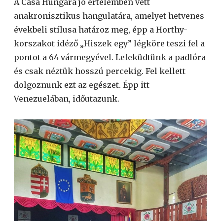
A Casa Húngara jó értelemben vett
anakronisztikus hangulatára, amelyet hetvenes
évekbeli stílusa határoz meg, épp a Horthy-
korszakot idéző „Hiszek egy” légköre teszi fel a
pontot a 64 vármegyével. Lefeküdtünk a padlóra
és csak néztük hosszú percekig. Fel kellett
dolgoznunk ezt az egészet. Épp itt
Venezuelában, időutazunk.