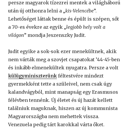
persze magyarok tízezrei mentek a világháború
után új otthonra lelni a „
kis-Velencébe
”.
Lehetőséget láttak benne és épült is szépen, sőt
a 70-es évekre az egyik „
legjobb hely volt a
világon
” mondja Jeszenszky Judit.
Judit egyike a sok-sok ezer menekültnek, akik
nem várták meg a szovjet csapatokat ’44-45-ben
és inkább elmenekültek nyugatra. Persze a volt
külügyminiszterünk
féltestvére mindezt
gyermekként tette a szüleivel, nem csak úgy
kalandvágyból, mint manapság egy Erasmusos
félévben tennénk. Új életet és új hazát kellett
találniuk maguknak, hiszen az új kommunista
Magyarországba nem mehettek vissza.
Venezuela pedig tárt karokkal várta őket.