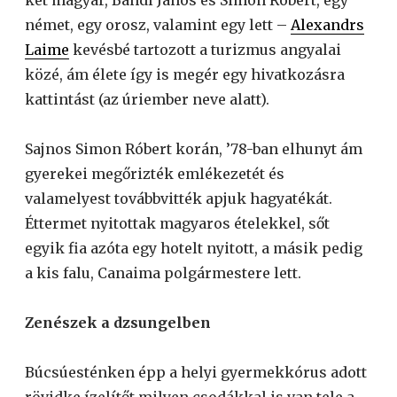
német, egy orosz, valamint egy lett –
Alexandrs
Laime
kevésbé tartozott a turizmus angyalai
közé, ám élete így is megér egy hivatkozásra
kattintást (az úriember neve alatt).
Sajnos Simon Róbert korán, ’78-ban elhunyt ám
gyerekei megőrizték emlékezetét és
valamelyest továbbvitték apjuk hagyatékát.
Éttermet nyitottak magyaros ételekkel, sőt
egyik fia azóta egy hotelt nyitott, a másik pedig
a kis falu, Canaima polgármestere lett.
Zenészek a dzsungelben
Búcsúesténken épp a helyi gyermekkórus adott
rövidke ízelítőt milyen csodákkal is van tele a