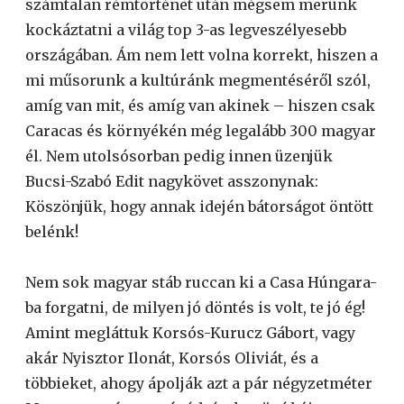
számtalan rémtörténet után mégsem merünk
kockáztatni a világ top 3-as legveszélyesebb
országában. Ám nem lett volna korrekt, hiszen a
mi műsorunk a kultúránk megmentéséről szól,
amíg van mit, és amíg van akinek – hiszen csak
Caracas és környékén még legalább 300 magyar
él. Nem utolsósorban pedig innen üzenjük
Bucsi-Szabó Edit nagykövet asszonynak:
Köszönjük, hogy annak idején bátorságot öntött
belénk!
Nem sok magyar stáb ruccan ki a Casa Húngara-
ba forgatni, de milyen jó döntés is volt, te jó ég!
Amint megláttuk Korsós-Kurucz Gábort, vagy
akár Nyisztor Ilonát, Korsós Oliviát, és a
többieket, ahogy ápolják azt a pár négyzetméter