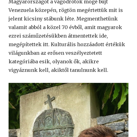
Magyarországot a vágódrótok mögé bújt
Venezuela közepén, rögtön megértettük mit is
jelent kicsiny stábunk léte. Megmenthetünk
valamit abból a közel 70 évből, amit magyarok
ezrei száműzetésükben átmentettek ide,
megépítettek itt. Kulturális hozzáadott értékük
világunkban az erősen veszélyeztetett
kategóriába esik, olyanok ők, akikre
vigyáznunk kell, akiktől tanulnunk kell.