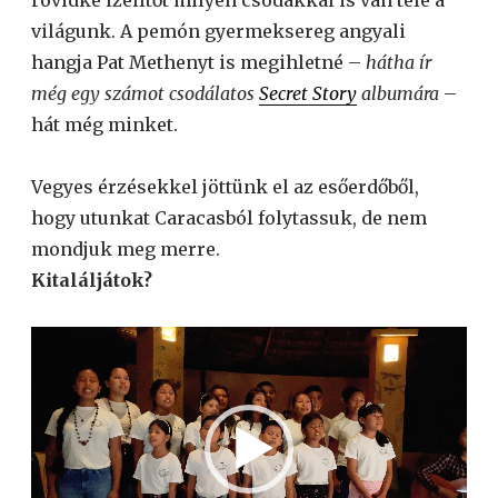
világunk. A pemón gyermeksereg angyali
hangja Pat Methenyt is megihletné –
hátha ír
még egy számot csodálatos
Secret Story
albumára
–
hát még minket.
Vegyes érzésekkel jöttünk el az esőerdőből,
hogy utunkat Caracasból folytassuk, de nem
mondjuk meg merre.
Kitaláljátok?
Videólejátszó