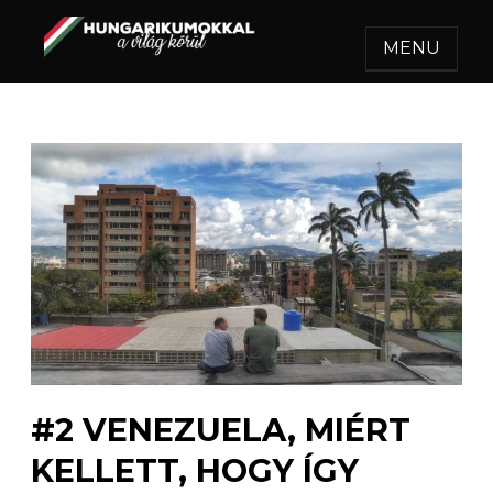
MENU
HUNGARIKUMOKKAL A
Egy felejthetetlen utazás.
VILÁG KÖRÜL
#2 VENEZUELA, MIÉRT
KELLETT, HOGY ÍGY