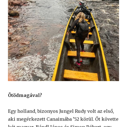
Ötödmagával?
Egy holland, bizonyos Jungel Rudy volt az első,
aki megérkezett Canaimába ’52 körül. Őt követte
két magyar, Bándl János és Simon Róbert, egy