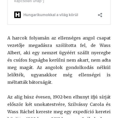
A harcok folyamán az ellenséges angol csapat
vezetője megadásra szólította fel, de Wass
Albert, aki egy nemzet ügyéért szállt nyeregbe
és csúfos fogságba kerülni nem akart, nem adta
meg magát. Az angolok gondolkodás nélkül
lelőtték, ugyanakkor még ellenségei is
méltatták bátorságát.
Az alig húsz évesen, 1902-ben elhunyt ifjú sírját
először két unokatestvére, Szilvássy Carola és
Wass Ráchel kereste meg egy expedíció keretei