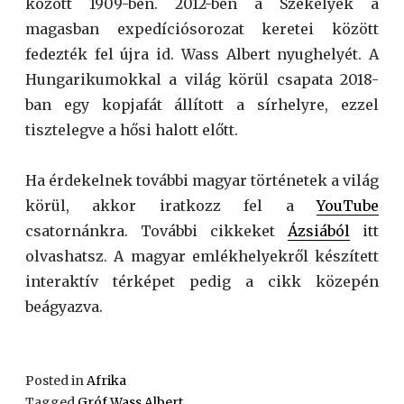
között 1909-ben. 2012-ben a Székelyek a
magasban expedíciósorozat keretei között
fedezték fel újra id. Wass Albert nyughelyét. A
Hungarikumokkal a világ körül csapata 2018-
ban egy kopjafát állított a sírhelyre, ezzel
tisztelegve a hősi halott előtt.
Ha érdekelnek további magyar történetek a világ
körül, akkor iratkozz fel a
YouTube
csatornánkra. További cikkeket
Ázsiából
itt
olvashatsz. A magyar emlékhelyekről készített
interaktív térképet pedig a cikk közepén
beágyazva.
Posted in
Afrika
Tagged
Gróf Wass Albert