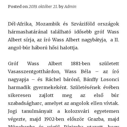
Posted on
2019. október 21.
by
Admin
Dél-Afrika, Mozambik és Szváziföld országok
hármashatáránal található idősebb gróf Wass
Albert sírja, az író Wass Albert nagybátyja, a II.
angol-búr háború hősi halottja.
Gróf Wass Albert 1881-ben született
Vasasszentgotthárdon, Wass Béla – az író
nagyapja – és Ráchel bárónő, Bánffy Losonci
harmadik gyermekeként. Születésének évében
sikeresen zajlott meg az első búr
szabadságharc, amelyet az angolok ellen vívtak.
Jogi tanulmányait a kolozsvári egyetemen
végezte, majd 1902-ben először Grazba, majd