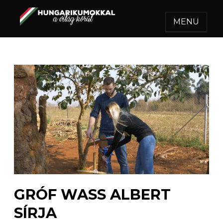
MENU
HUNGARIKUMOKKAL A
Egy felejthetetlen utazás.
VILÁG KÖRÜL
GRÓF WASS ALBERT
SÍRJA