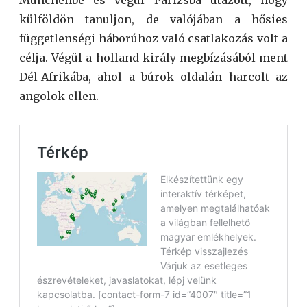
Münchenbe és végül Párizsba utazott, hogy
külföldön tanuljon, de valójában a hősies
függetlenségi háborúhoz való csatlakozás volt a
célja. Végül a holland király megbízásából ment
Dél-Afrikába, ahol a búrok oldalán harcolt az
angolok ellen.