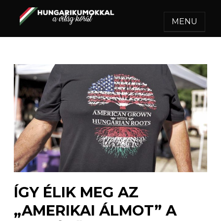
MENU
HUNGARIKUMOKKAL A
Egy felejthetetlen utazás.
VILÁG KÖRÜL
ÍGY ÉLIK MEG AZ
„AMERIKAI ÁLMOT” A