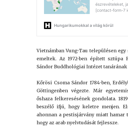
Vietnámban Vung-Tau településen egy sz
emeltek. Az 1972-ben épített sztúpa 
Sándor Buddhológiai Intézet tanárának
Kőrösi Csoma Sándor 1784-ben, Erdély
Göttingenben végezte. Már egyetem
őshaza felkeresésének gondolata. 1819
beszélő ifjú, hogy keletre menjen. E
ahonnan a pestisjárvány miatt hamar tá
hogy az arab nyelvtudását fejlessze.