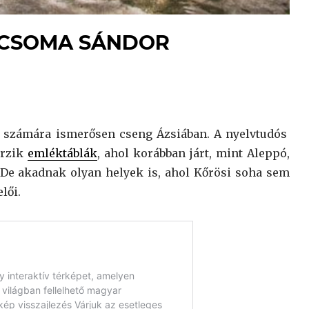
I CSOMA SÁNDOR
 számára ismerősen cseng Ázsiában. A nyelvtudós
őrzik
emléktáblák
, ahol korábban járt, mint Aleppó,
 De akadnak olyan helyek is, ahol Kőrösi soha sem
lői.