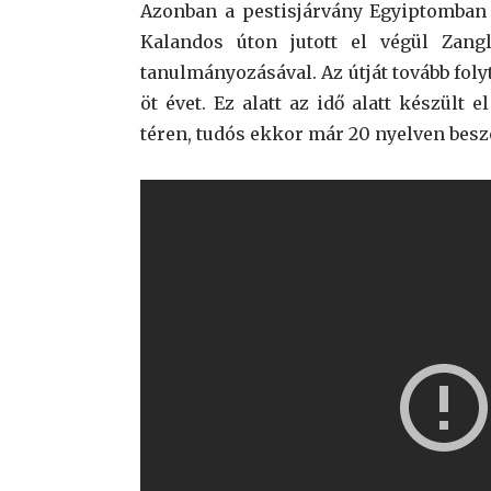
Azonban a pestisjárvány Egyiptomban u
Kalandos úton jutott el végül Zangl
tanulmányozásával. Az útját tovább fol
öt évet. Ez alatt az idő alatt készült e
téren, tudós ekkor már 20 nyelven beszé