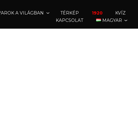
AROK A VILÁGBAN
TÉRKÉP
1920
KVÍZ
KAPCSOLAT
MAGYAR