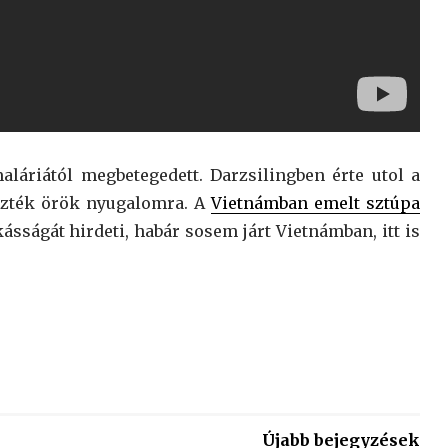
aláriától megbetegedett. Darzsilingben érte utol a
yezték örök nyugalomra. A
Vietnámban emelt sztúpa
ságát hirdeti, habár sosem járt Vietnámban, itt is
Újabb bejegyzések