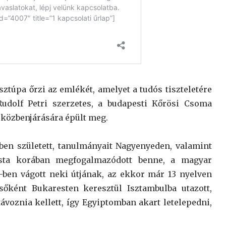
túpa őrzi az emlékét, amelyet a tudós tiszteletére
Rudolf Petri szerzetes, a budapesti Kőrösi Csoma
 közbenjárására épült meg.
ben született, tanulmányait Nagyenyeden, valamint
ista korában megfogalmazódott benne, a magyar
-ben vágott neki útjának, az ekkor már 13 nyelven
lsőként Bukaresten keresztül Isztambulba utazott,
voznia kellett, így Egyiptomban akart letelepedni,