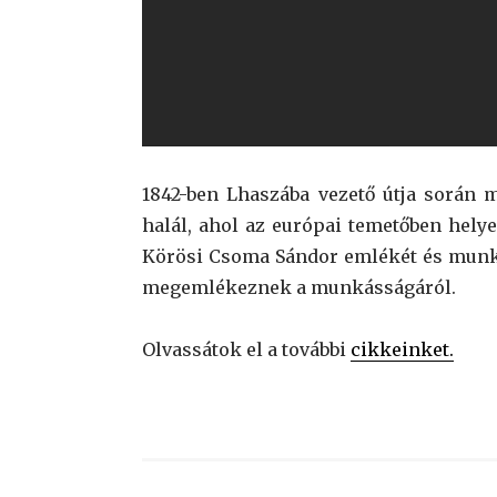
1842-ben Lhaszába vezető útja során m
halál, ahol az európai temetőben hel
Körösi Csoma Sándor emlékét és munkás
megemlékeznek a munkásságáról.
Olvassátok el a további
cikkeinket.